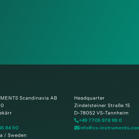
MENTS Scandinavia AB
Headquarter
30
Zindelsteiner Straße 15
ekärr
D-78052 VS-Tannheim
+49 7705 978 99 0
66 84 50
info@cs-instruments.co
a / Sweden