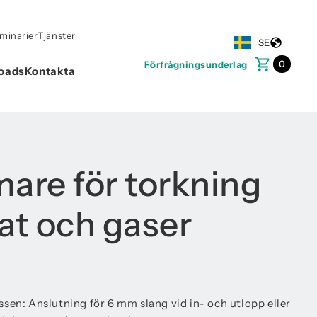
minarier
Tjänster
SE
0
Förfrågningsunderlag
oads
Kontakta
re för torkning
at och gaser
sen: Anslutning för 6 mm slang vid in- och utlopp eller