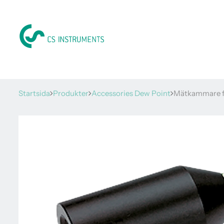
Startsida
Produkter
Accessories Dew Point
Mätkammare fö