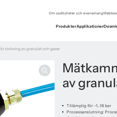
Om oss
Nyheter och evenemang
Webbse
Produkter
Applikationer
Downl
r torkning av granulat och gaser
Mätkamma
av granul
Tillämplig för -1...16 bar
Processanslutning: Proces