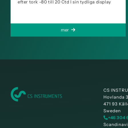
efter tork -80 till 20 Ctd I sin tydliga display
mer
CS INSTRU
Hovlanda 
471 93 Kåll
Sweden
+46 304 
Scandinavi