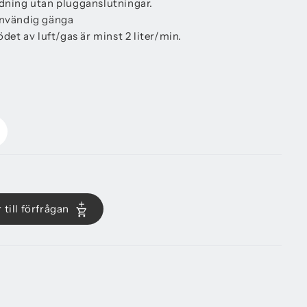
ndning utan plugganslutningar.
invändig gänga
ödet av luft/gas är minst 2 liter/min.
 till förfrågan