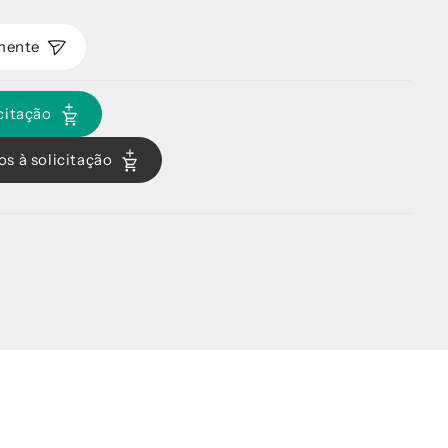
amente
citação
s à solicitação