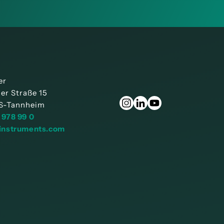
er
ner Straße 15
S-Tannheim
 978 99 0
instruments.com