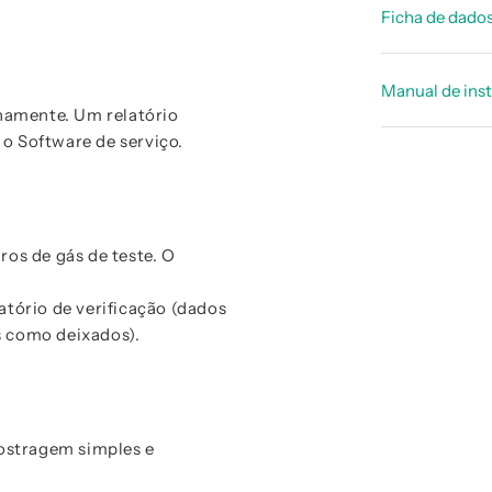
Ficha de dado
FICHA TÉ
Manual de ins
namente. Um relatório
o Software de serviço.
Manual d
ros de gás de teste. O
atório de verificação (dados
s como deixados).
ostragem simples e