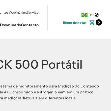
ventos
Webinários
Serviço
PT
0
Bloco de notas
Downloads
Contacto
K 500 Portátil
 sistema de monitoramento para Medição do Conteúdo
 de Ar Comprimido e Nitrogênio vem em um prático
ara medições flexíveis em diferentes locais.