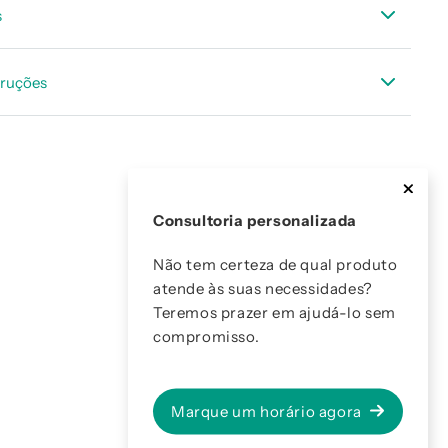
s
CNICA OIL CHECK 500
truções
e Instruções OIL CHECK 500
Consultoria personalizada
Não tem certeza de qual produto
atende às suas necessidades?
Teremos prazer em ajudá-lo sem
compromisso.
Marque um horário agora