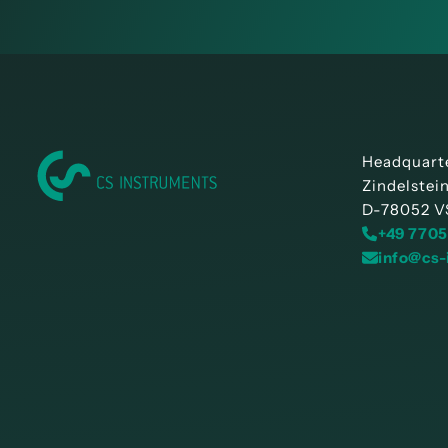
Headquart
Zindelstei
D-78052 V
+49 7705
info@cs-