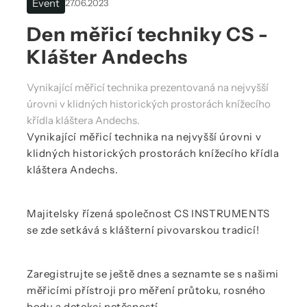
Event
27.06.2023
Den měřicí techniky CS -
Klášter Andechs
Vynikající měřicí technika prezentovaná na nejvyšší
úrovni v klidných historických prostorách knížecího
křídla kláštera Andechs.
Vynikající měřicí technika na nejvyšší úrovni v
klidných historických prostorách knížecího křídla
kláštera Andechs.
Majitelsky řízená společnost CS INSTRUMENTS
se zde setkává s klášterní pivovarskou tradicí!
Zaregistrujte se ještě dnes a seznamte se s našimi
měřicími přístroji pro měření průtoku, rosného
bodu a detekci netěsností.