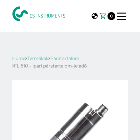
0
Home
Termékek
Páratartalom
FL 510 - Ipari páratartalom-jeladó