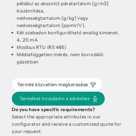
például az abszolút páratartalom [g/m3]
kiszámítása,
nedvességtartalom [g/kg] vagy
nedvességtartalom [ppmV/V].
Két szabadon konfigurálható analóg kimenet,
4...20 mA
Modbus RTU (RS 485)
Médiafüggetlen mérés, nem korrodáló
gázokban
Termék közvetlen megkeresése
Terméket hozzáadni a kéréshez
Do you have specific requirements?
Select the appropriate attributes in our
configurator and receive a customized quote for
your request.