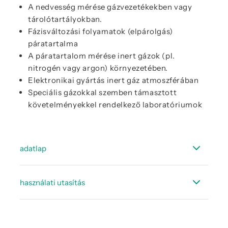
A nedvesség mérése gázvezetékekben vagy
tárolótartályokban.
Fázisváltozási folyamatok (elpárolgás)
páratartalma
A páratartalom mérése inert gázok (pl.
nitrogén vagy argon) környezetében.
Elektronikai gyártás inert gáz atmoszférában
Speciális gázokkal szemben támasztott
követelményekkel rendelkező laboratóriumok
adatlap
Adatlap FL 510
használati utasítás
Használati utasítás FL 510