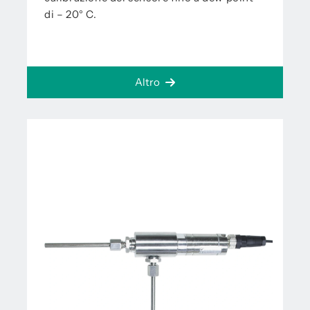
di – 20° C.
Altro