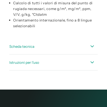
Calcolo di tutti i valori di misura del punto di
rugiada necessari, come g/m³, mg/m³, ppm,
V/V, g/kg, °Ctdatm
Orientamento internazionale, fino a 8 lingue
selezionabili
Scheda tecnica
Scheda_dati_DP_500_510_IT.pdf
Istruzioni per l'uso
Scheda_dati_accessorie_punto_di_rugiada_IT.pdf
Manuale d’istruzione DP 500/510