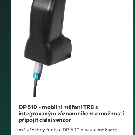
DP 510 - mobilní měření TRB s
integrovaným záznamníkem a možností
připojit další senzor
má všechny funkce DP 500 a navíc možnost