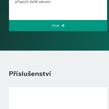
připojit další senzor
Více
Příslušenství