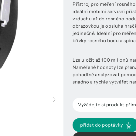
Přístroj pro měření rosnéh
ideální mobilní servisní př
vzduchu až do rosného bodu 
obrazovkou je obsluha hračk
jedinečné. Ideální pro měře
křivky rosného bodu a spín
Lze uložit až 100 milionů 
Naměřené hodnoty lze přená
pohodlně analyzovat pomocí 
snadno a rychle vytvářet na
Vyžádejte si produkt pří
přidat do poptávky