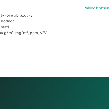
Prospekt 
Návod k obslu
Prospekt 
dotykové obrazovky
Manuál -
h hodnot
aměti
sou g/m³, mg/m³, ppm, V/V,