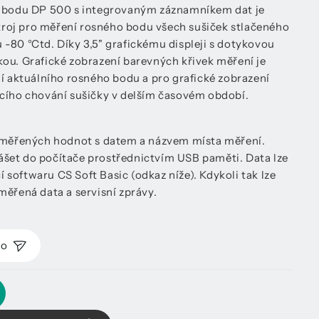
o bodu DP 500 s integrovaným záznamníkem dat je
ístroj pro měření rosného bodu všech sušiček stlačeného
-80 °Ctd. Díky 3,5" grafickému displeji s dotykovou
ou. Grafické zobrazení barevných křivek měření je
ní aktuálního rosného bodu a pro grafické zobrazení
acího chování sušičky v delším časovém období.
naměřených hodnot s datem a názvem místa měření.
šet do počítače prostřednictvím USB paměti. Data lze
softwaru CS Soft Basic (odkaz níže). Kdykoli tak lze
měřená data a servisní zprávy.
mo