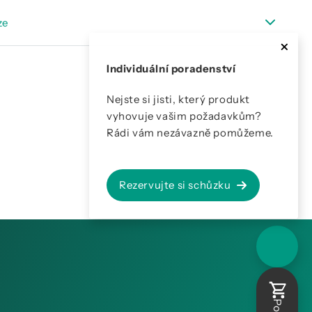
- DP 500 / 510
ze
- příslušenství rosný bod
 DP 500/510
Individuální poradenství
Nejste si jisti, který produkt
vyhovuje vašim požadavkům?
Rádi vám nezávazně pomůžeme.
Rezervujte si schůzku