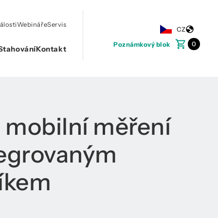
álosti
Webináře
Servis
CZ
0
Poznámkový blok
Stahování
Kontakt
 mobilní měření
tegrovaným
íkem