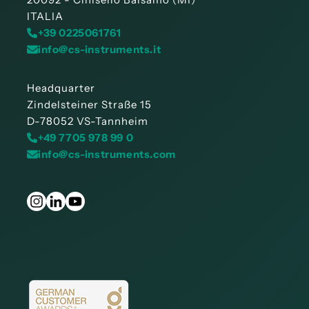
ITALIA
+39 0225061761
info@cs-instruments.it
Headquarter
Zindelsteiner Straße 15
D-78052 VS-Tannheim
+49 7705 978 99 0
info@cs-instruments.com