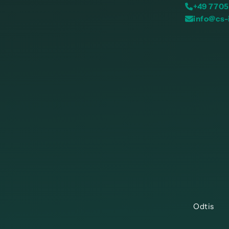
+49 7705
info@cs-
Odtis