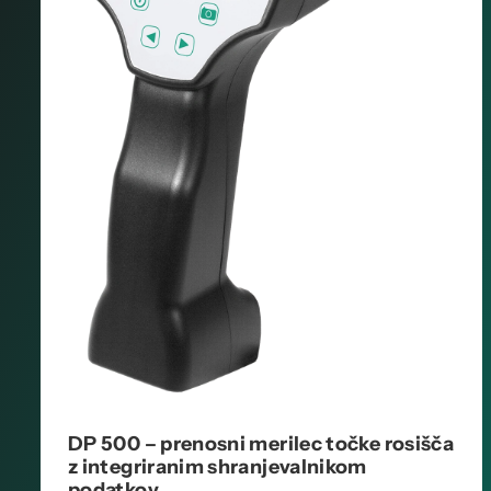
DP 500 – prenosni merilec točke rosišča
z integriranim shranjevalnikom
podatkov