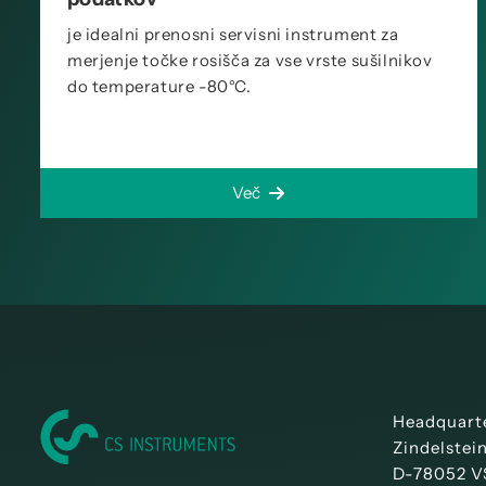
je idealni prenosni servisni instrument za
merjenje točke rosišča za vse vrste sušilnikov
do temperature -80°C.
Več
Headquart
Zindelstei
D-78052 V