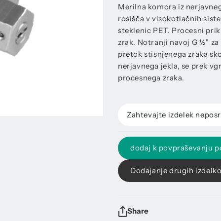
Merilna komora iz nerjavnega
rosišča v visokotlačnih sist
steklenic PET. Procesni prik
zrak. Notranji navoj G ½" za 
pretok stisnjenega zraka sk
nerjavnega jekla, se prek vgr
procesnega zraka.
Zahtevajte izdelek nepos
dodaj k povpraševanju 
Dodajanje drugih izdelk
Share