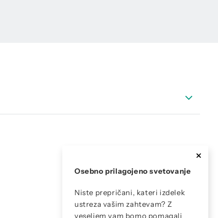
podatki dodatna oprema rosna točka
Osebno prilagojeno svetovanje
Niste prepričani, kateri izdelek
ustreza vašim zahtevam? Z
veseljem vam bomo pomagali