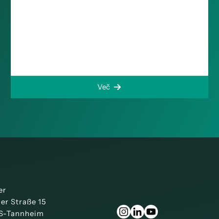
Več
er
ner Straße 15
S-Tannheim