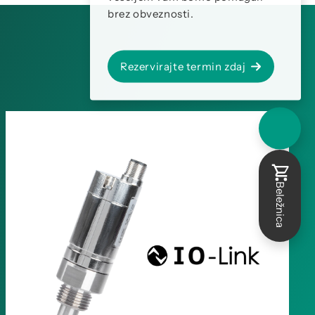
brez obveznosti.
Rezervirajte termin zdaj
Beležnica