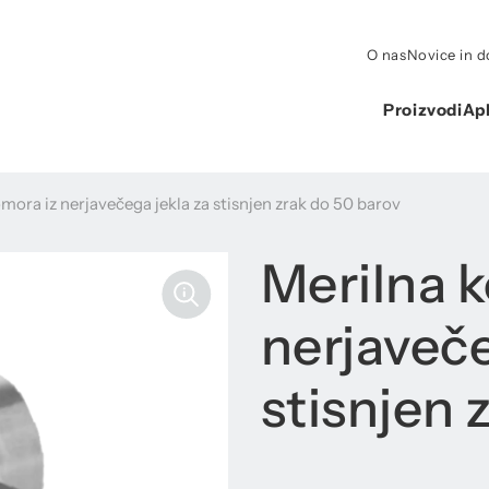
O nas
Novice in 
Proizvodi
Apl
mora iz nerjavečega jekla za stisnjen zrak do 50 barov
Merilna 
nerjaveče
stisnjen 