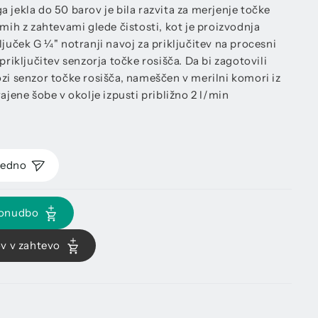
 jekla do 50 barov je bila razvita za merjenje točke
emih z zahtevami glede čistosti, kot je proizvodnja
ljuček G ¼" notranji navoj za priključitev na procesni
priključitev senzorja točke rosišča. Da bi zagotovili
ozi senzor točke rosišča, nameščen v merilni komori iz
ajene šobe v okolje izpusti približno 2 l/min
redno
ponudbo
ov v zahtevo