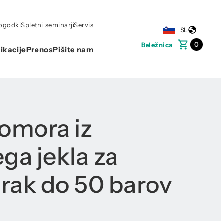
dogodki
Spletni seminarji
Servis
SL
0
Beležnica
ikacije
Prenos
Pišite nam
komora iz
ga jekla za
zrak do 50 barov