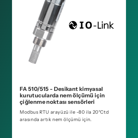
FA 510/515 - Desikant kimyasal
kurutucularda nem ölçümü için
çiğlenme noktası sensörleri
Modbus RTU arayüzü ile -80 ila 20°Ctd
arasında artık nem ölçümü için.