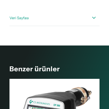
Veri Sayfası
Teknik veri kağıdı - Çiğlenme noktası ölçümü
aksesuarları teknik veri kağıdı
Benzer ürünler