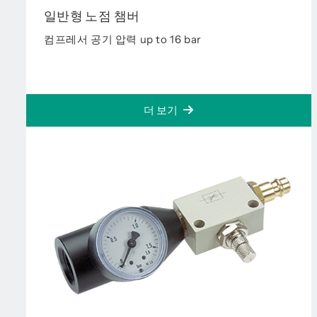
일반형 노점 챔버
컴프레서 공기 압력 up to 16 bar
더 보기