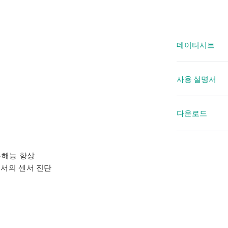
데이터시트
데이터시트 
사용 설명서
데이터시
FA 505
다운로드
적합성 선언
분해능 향상
서의 센서 진단