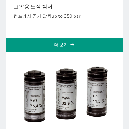
고압용 노점 챔버
컴프레서 공기 압력up to 350 bar
더 보기