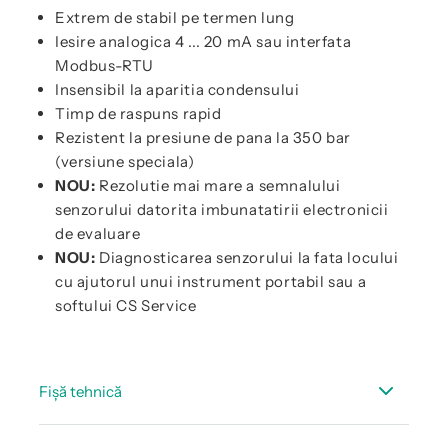
Extrem de stabil pe termen lung
Iesire analogica 4 ... 20 mA sau interfata
Modbus-RTU
Insensibil la aparitia condensului
Timp de raspuns rapid
Rezistent la presiune de pana la 350 bar
(versiune speciala)
NOU:
Rezolutie mai mare a semnalului
senzorului datorita imbunatatirii electronicii
de evaluare
NOU:
Diagnosticarea senzorului la fata locului
cu ajutorul unui instrument portabil sau a
softului CS Service
Fișă tehnică
Fisa tehnica FA 505