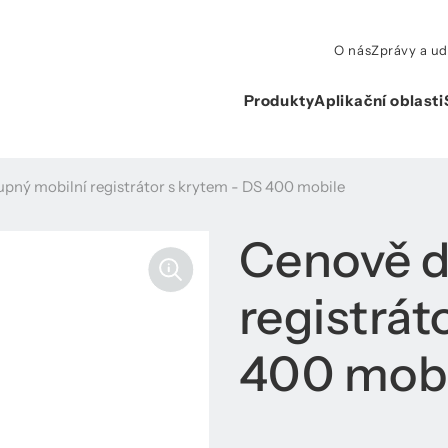
O nás
Zprávy a ud
Produkty
Aplikační oblasti
pný mobilní registrátor s krytem - DS 400 mobile
Cenově d
registrát
400 mobi