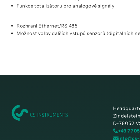
Funkce totalizátoru pro analogové signály
Rozhraní Ethernet/RS 485
Možnost volby dalších vstupů senzorů (digitálních 
Headquart
Zindelstei
D-78052 V
+49 7705
info@cs-