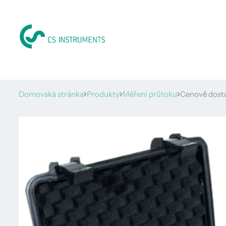
Domovská stránka
Produkty
Měření průtoku
Cenově dostu