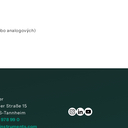
nebo analogových)
er
ner Straße 15
S-Tannheim
 978 99 0
instruments.com