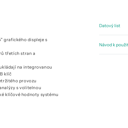
Datový list
 grafického displeje s
Prospekt 
Návod k použit
Prospekt 
ů třetích stran a
Manuál -
Prospekt -
ukládají na integrovanou
Manuál - 
B klíč
řetržitého provozu
analýzy s volitelnou
cké klíčové hodnoty systému