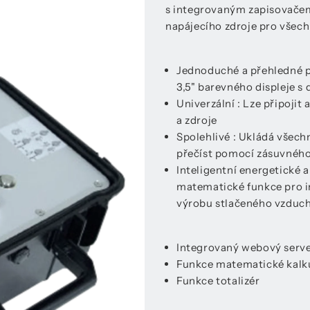
s integrovaným zapisovačem 
napájecího zdroje pro všech
Jednoduché a přehledné p
3,5" barevného displeje 
Univerzální : Lze připojit 
a zdroje
Spolehlivé : Ukládá všech
přečíst pomocí zásuvnéh
Inteligentní energetické 
matematické funkce pro int
výrobu stlačeného vzduc
Integrovaný webový serv
Funkce matematické kalk
Funkce totalizér