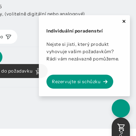
5
, (volitelně digitální nebo analogové)
Individuální poradenství
mo
Nejste si jisti, který produkt
vyhovuje vašim požadavkům?
Rádi vám nezávazně pomůžeme.
ů do požadavku
Rezervujte si schůzku