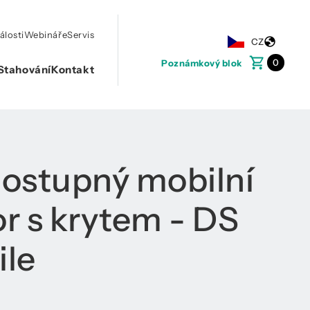
álosti
Webináře
Servis
CZ
0
Poznámkový blok
Stahování
Kontakt
ostupný mobilní
or s krytem - DS
le