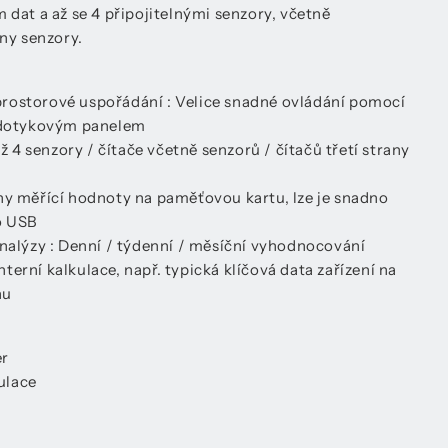
dat a až se 4 připojitelnými senzory, včetně
ny senzory.
rostorové uspořádání : Velice snadné ovládání pomocí
s dotykovým panelem
až 4 senzory / čítače včetně senzorů / čítačů třetí strany
ny měřící hodnoty na paměťovou kartu, lze je snadno
o USB
analýzy : Denní / týdenní / měsíční vyhodnocování
erní kalkulace, např. typická klíčová data zařízení na
hu
er
ulace