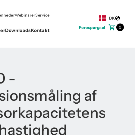
enheder
Webinarer
Service
DK
0
Forespørgsel
ner
Downloads
Kontakt
 -
sionsmåling af
orkapacitetens
shastighed