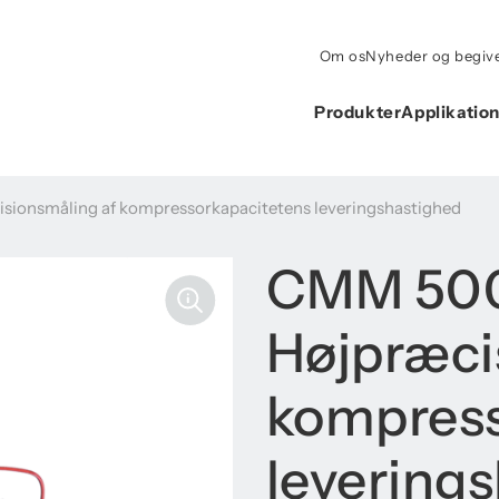
Om os
Nyheder og begiv
Produkter
Applikatio
ionsmåling af kompressorkapacitetens leveringshastighed
CMM 500
Højpræci
kompress
levering