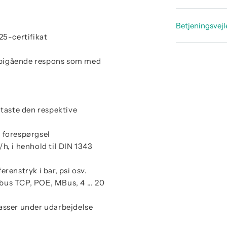
Datablad
Betjeningsvej
Datablad 
25-certifikat
Betjenin
orbigående respons som med
ndtaste den respektive
å forespørgsel
h, i henhold til DIN 1343
erenstryk i bar, psi osv.
us TCP, POE, MBus, 4 ... 20
asser under udarbejdelse