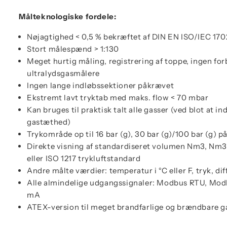
Målteknologiske fordele:
Nøjagtighed < 0,5 % bekræftet af DIN EN ISO/IEC 170
Stort målespænd > 1:130
Meget hurtig måling, registrering af toppe, ingen f
ultralydsgasmålere
Ingen lange indløbssektioner påkrævet
Ekstremt lavt tryktab med maks. flow < 70 mbar
Kan bruges til praktisk talt alle gasser (ved blot at i
gastæthed)
Trykområde op til 16 bar (g), 30 bar (g)/100 bar (g) p
Direkte visning af standardiseret volumen Nm3, Nm3/
eller ISO 1217 trykluftstandard
Andre målte værdier: temperatur i °C eller F, tryk, diff
Alle almindelige udgangssignaler: Modbus RTU, Modb
mA
ATEX-version til meget brandfarlige og brændbare g