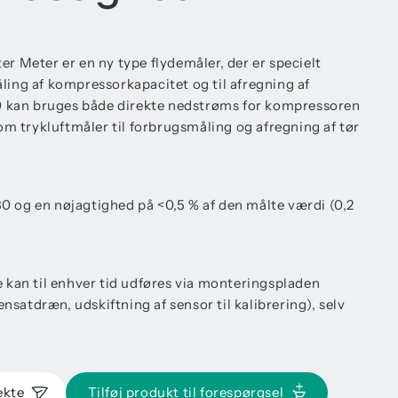
Meter er en ny type flydemåler, der er specielt
ling af kompressorkapacitet og til afregning af
 kan bruges både direkte nedstrøms for kompressoren
 som trykluftmåler til forbrugsmåling og afregning af tør
0 og en nøjagtighed på <0,5 % af den målte værdi (0,2
e kan til enhver tid udføres via monteringspladen
satdræn, udskiftning af sensor til kalibrering), selv
ekte
Tilføj produkt til forespørgsel