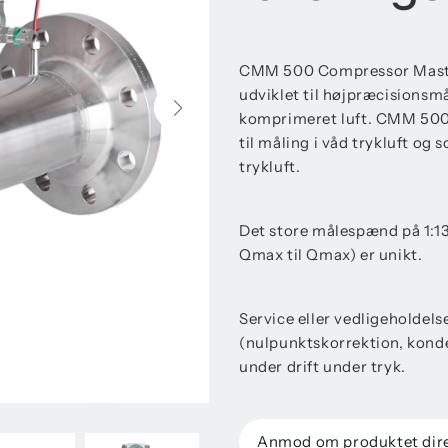
CMM 500 Compressor Master 
udviklet til højpræcisionsmå
komprimeret luft. CMM 500
til måling i våd trykluft og
trykluft.
Det store målespænd på 1:13
Qmax til Qmax) er unikt.
Service eller vedligeholdels
(nulpunktskorrektion, konden
under drift under tryk.
Anmod om produktet dir