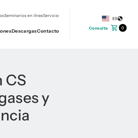
tos
Seminarios en línea
Servicio
ES
0
Consulta
iones
Descargas
Contacto
n CS
gases y
encia