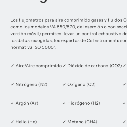
Los flujometros para aire comprimido gases y fluidos
como los modelos VA 550/570, de inserción o con secci
versión móvil) permiten llevar un control exhaustivo de
los datos recogidos, los expertos de Cs Instruments so
normativa ISO 50001.
✓ Aire/Aire comprimido
✓ Dióxido de carbono (CO2)
✓
✓ Nitrógeno (N2)
✓ Oxígeno (O2)
✓
✓ Argón (Ar)
✓ Hidrógeno (H2)
✓
✓ Helio (He)
✓ Metano (CH4)
✓