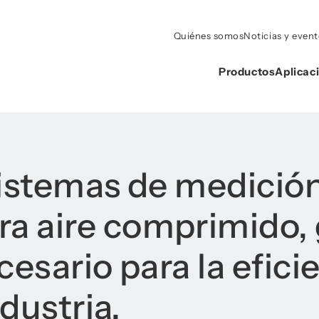
Quiénes somos
Noticias y even
Productos
Aplicac
sistemas de medició
 aire comprimido, 
cesario para la efici
dustria.