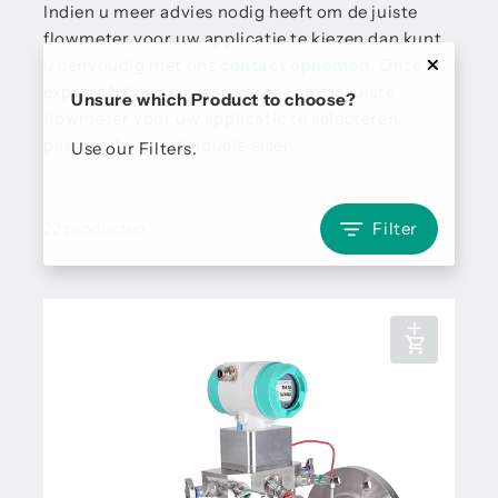
Indien u meer advies nodig heeft om de juiste
flowmeter voor uw applicatie te kiezen dan kunt
u eenvoudig met ons
contact opnemen
. Onze
experts helpen u graag verder om de juiste
Unsure which Product to choose?
flowmeter voor uw applicatie te selecteren
passend bij u individuele eisen.
Use our Filters.
22 producten
Filter