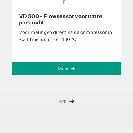
VD 500 - Flowsensor voor natte
perslucht
Voor metingen direct na de compressor in
vochtige lucht tot +180 °C
Meer
(current)
1
2
3