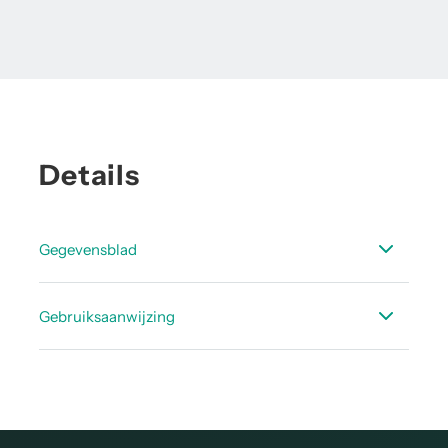
Details
Gegevensblad
Datasheet accessoires stroom
Gebruiksaanwijzing
Handleiding hot tapping zadel/boormal