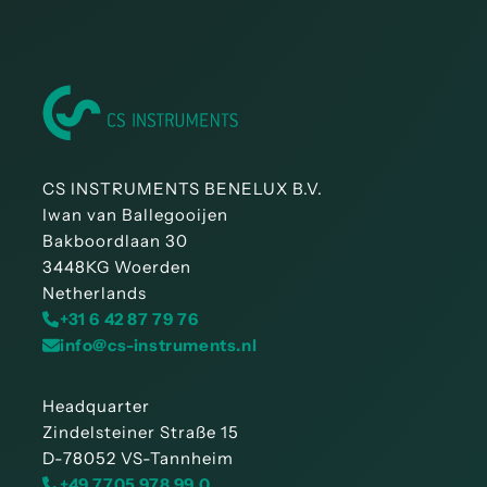
CS INSTRUMENTS BENELUX B.V.
Iwan van Ballegooijen
Bakboordlaan 30
3448KG Woerden
Netherlands
+31 6 42 87 79 76
info@cs-instruments.nl
Headquarter
Zindelsteiner Straße 15
D-78052 VS-Tannheim
+49 7705 978 99 0