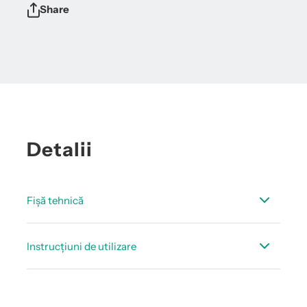
Share
Detalii
Fișă tehnică
Fisa tehnica debit accesorii
Instrucțiuni de utilizare
Manual de instructiuni manșon de găurire/
dispozitiv de găurire