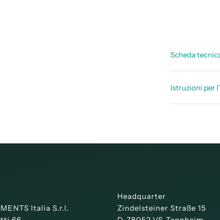
Scheda tecnic
Scheda te
Istruzioni per l
Manuale d
Headquarter
ENTS Italia S.r.l.
Zindelsteiner Straße 15
tti 66
D-78052 VS-Tannheim