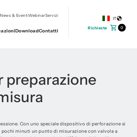
o
News & Eventi
Webinar
Servizi
IT
0
Richieste
cazioni
Download
Contatti
r preparazione
 misura
ressione. Con uno speciale dispositivo di perforazione si
 pochi minuti un punto di misurazione con valvola a