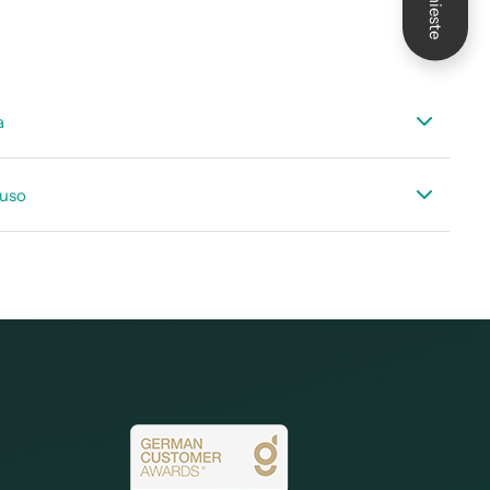
Richieste
a
cnica accessori di portata
'uso
’istruzione fascetta di raccordo/maschera di foratura