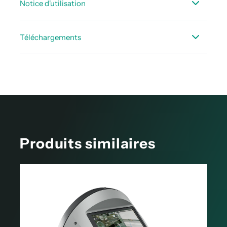
Notice d'utilisation
Fiche_technique_capteurs_DS_500_400_mobile_FR.pdf
LD500_510_FR.pdf
Téléchargements
Short_Manual_LD500_FR.pdf
Article technique sur la mesure des fuites d'air
comprimé
Produits similaires