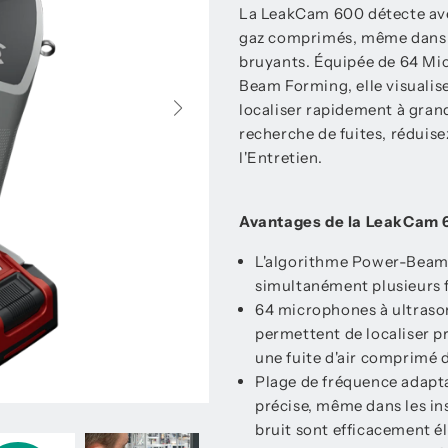
La LeakCam 600 détecte avec 
gaz comprimés, même dans l
bruyants. Équipée de 64 Mi
Beam Forming, elle visualis
localiser rapidement à grand
recherche de fuites, réduise
l'Entretien.
Avantages de la LeakCam 6
L'algorithme Power-Beam-
simultanément plusieurs f
64 microphones à ultraso
permettent de localiser p
une fuite d'air comprimé d
Plage de fréquence adapta
précise, même dans les in
bruit sont efficacement é