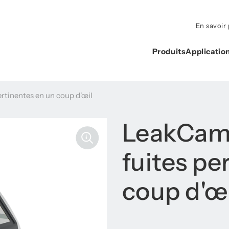
En savoir 
Produits
Applicatio
rtinentes en un coup d'œil
LeakCam 
fuites pe
coup d'œi