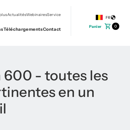
plus
Actualités
Webinaires
Service
FR
0
Panier
ns
Téléchargements
Contact
600 - toutes les
rtinentes en un
l