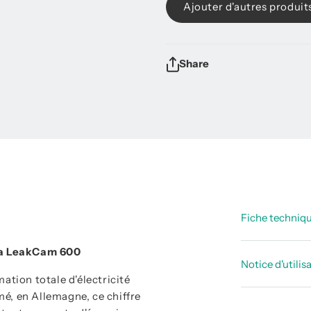
Ajouter d'autres produit
Share
Fiche techniq
 la LeakCam 600
Fiche te
Notice d'utilis
ation totale d'électricité
imé, en Allemagne, ce chiffre
Notices d