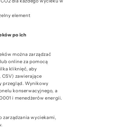
ja CO2 dla każdego wycieku w
zelny element
eków po ich
ieków można zarządzać
lub online za pomocą
lka kliknięć, aby
 CSV) zawierające
ny przegląd. Wynikowy
sonelu konserwacyjnego, a
.0001 i menedżerów energii.
o zarządzania wyciekami,
w.