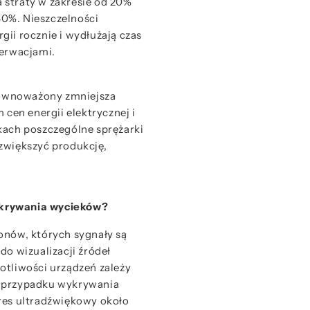
 straty w zakresie od 20%
0%. Nieszczelności
ii rocznie i wydłużają czas
serwacjami.
ównoważony zmniejsza
 cen energii elektrycznej i
kach poszczególne sprężarki
zwiększyć produkcję,
ykrywania wycieków?
onów, których sygnały są
do wizualizacji źródeł
otliwości urządzeń zależy
W przypadku wykrywania
res ultradźwiękowy około