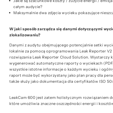
Jakie są szacunkowe koszty / zużycie energii / emis
całym audycie?
Maksymalnie dwa zdjęcia wycieku pokazujące nieszc
W jaki sposób zarządza się danymi dotyczącymi wyci
zlokalizowaniu?
Danymi z audytu obejmującego potencjalnie setki wyc
lokalnie za pomocą oprogramowania Leak Reporter V2 
rozwiązania Leak Reporter Cloud Solution. Wystarczy ki
wygenerować automatyczne raporty o wyciekach (PDF,
wszystkie istotne informacje o każdym wycieku i ogól
raport może być wykorzystany jako plan pracy dla per
także służy jako dokumentacja dla certyfikatów ISO 50
LeakCam 600 jest zatem holistycznym rozwiązaniem d
które umożliwia znaczne oszczędności energii i kosztó