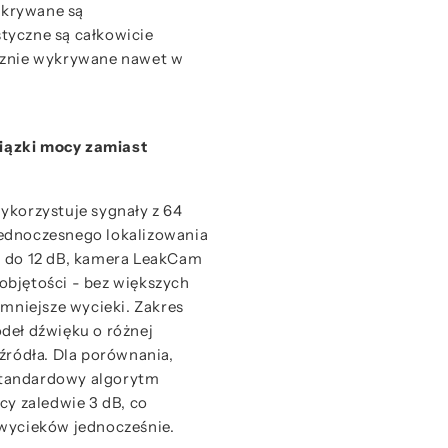
wykrywane są
tyczne są całkowicie
cznie wykrywane nawet w
iązki mocy zamiast
orzystuje sygnały z 64
ednoczesnego lokalizowania
i do 12 dB, kamera LeakCam
bjętości - bez większych
niejsze wycieki. Zakres
deł dźwięku o różnej
źródła. Dla porównania,
standardowy algorytm
cy zaledwie 3 dB, co
 wycieków jednocześnie.