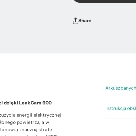
Share
Arkusz danyc
ci dzięki LeakCam 600
Arkusz d
Instrukcja obs
życia energii elektrycznej
żonego powietrza, a w
Instrukcj
stanowią znaczną stratę