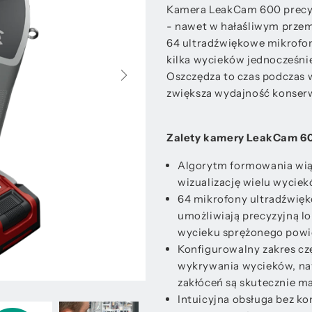
Kamera LeakCam 600 precyz
- nawet w hałaśliwym prz
64 ultradźwiękowe mikrofo
kilka wycieków jednocześnie 
Oszczędza to czas podczas w
zwiększa wydajność konserw
Zalety kamery LeakCam 6
Algorytm formowania wią
wizualizację wielu wyciek
64 mikrofony ultradźwię
umożliwiają precyzyjną lo
wycieku sprężonego powi
Konfigurowalny zakres cz
wykrywania wycieków, naw
zakłóceń są skutecznie m
Intuicyjna obsługa bez ko