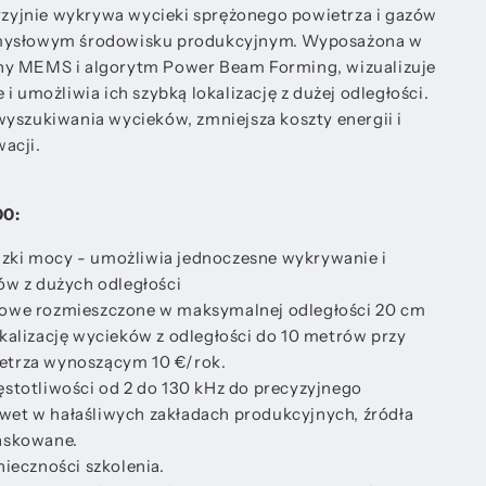
yjnie wykrywa wycieki sprężonego powietrza i gazów
emysłowym środowisku produkcyjnym. Wyposażona w
ny MEMS i algorytm Power Beam Forming, wizualizuje
i umożliwia ich szybką lokalizację z dużej odległości.
yszukiwania wycieków, zmniejsza koszty energii i
acji.
00:
zki mocy - umożliwia jednoczesne wykrywanie i
ów z dużych odległości
kowe rozmieszczone w maksymalnej odległości 20 cm
kalizację wycieków z odległości do 10 metrów przy
etrza wynoszącym 10 €/rok.
ęstotliwości od 2 do 130 kHz do precyzyjnego
et w hałaśliwych zakładach produkcyjnych, źródła
askowane.
nieczności szkolenia.