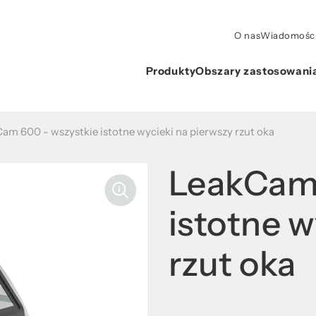
O nas
Wiadomości 
Produkty
Obszary zastosowani
am 600 - wszystkie istotne wycieki na pierwszy rzut oka
LeakCam 
istotne w
rzut oka