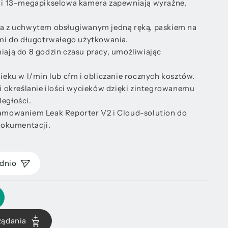
 i 13-megapikselowa kamera zapewniają wyraźne,
a z uchwytem obsługiwanym jedną ręką, paskiem na
mi do długotrwałego użytkowania.
ają do 8 godzin czasu pracy, umożliwiając
eku w l/min lub cfm i obliczanie rocznych kosztów.
i określanie ilości wycieków dzięki zintegrowanemu
egłości.
amowaniem Leak Reporter V2 i Cloud-solution do
dokumentacji.
dnio
żądania