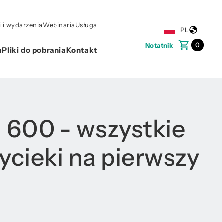
i wydarzenia
Webinaria
Usługa
PL
0
Notatnik
a
Pliki do pobrania
Kontakt
600 - wszystkie
ycieki na pierwszy