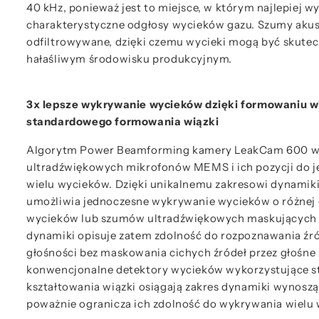
40 kHz, ponieważ jest to miejsce, w którym najlepiej 
charakterystyczne odgłosy wycieków gazu. Szumy akus
odfiltrowywane, dzięki czemu wycieki mogą być skute
hałaśliwym środowisku produkcyjnym.
3x lepsze wykrywanie wycieków dzięki formowaniu w
standardowego formowania wiązki
Algorytm Power Beamforming kamery LeakCam 600 wyk
ultradźwiękowych mikrofonów MEMS i ich pozycji do j
wielu wycieków. Dzięki unikalnemu zakresowi dynamik
umożliwia jednoczesne wykrywanie wycieków o różnej o
wycieków lub szumów ultradźwiękowych maskujących m
dynamiki opisuje zatem zdolność do rozpoznawania źró
głośności bez maskowania cichych źródeł przez głośne 
konwencjonalne detektory wycieków wykorzystujące 
kształtowania wiązki osiągają zakres dynamiki wynoszą
poważnie ogranicza ich zdolność do wykrywania wielu