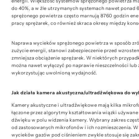
energii. Większość systemów sprężonego powietrza ma
do 40%, a w źle utrzymanych systemach nawet ponad 6
sprężonego powietrza często marnują 8760 godzin energ
pracy sprężarek, co również skraca okresy między kon
Naprawa wycieków sprężonego powietrza w sposób zr
zużycie energii, stanowi zabezpieczenie przed wzrostem
zmniejsza obciążenie sprężarek. W niektórych przypad
można nawet wyłączyć po naprawie nieszczelności lub 
wykorzystując uwolnioną wydajność.
Jak działa kamera akustyczna/ultradźwiękowa do w
Kamery akustyczne i ultradźwiękowe mają kilka mikrof
łączone przez algorytmy kształtowania wiązki używane 
dźwięku w polu widzenia kamery. Wybrany zakres częst
od zastosowanych mikrofonów i ich rozmieszczenia. 
wycieków gazów pod ciśnieniem zwykle stosuje się zak