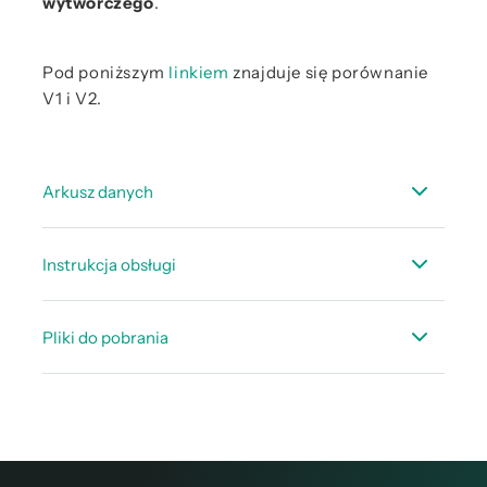
wytwórczego
.
Pod poniższym
linkiem
znajduje się porównanie
V1 i V2.
Arkusz danych
Arkusz danych CS Leakreporter Software V2 /
Instrukcja obsługi
Rozwiązanie w chmurze
Instrukcja obsługi CS Leak Reporter V2
Pliki do pobrania
demo_Report_Leak_Reporter_EN.pdf