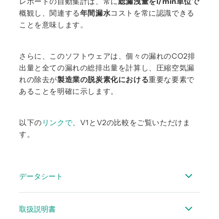
レポートの自動集計は、常に
総漏洩量をl/min単位で
概観し、関連する
年間漏水
コストを常に認識できる
ことを意味します。
さらに、このソフトウェアは、個々の漏れのCO2排
出量と全ての漏れの総排出量を計算し、圧縮空気漏
れの除去が
製造業の脱炭素化における
重要な要素で
あることを明確に示します。
以下の
リンクで
、V1とV2の比較をご覧いただけま
す。
データシート
データシート CS Leakreporter ソフトウェア V2 /
取扱説明書
クラウドソリューション