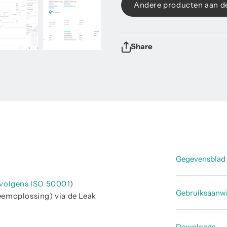
Andere producten aan d
Share
Gegevensblad
volgens ISO 50001
)
Datasheet
Gebruiksaanwi
emoplossing) via de Leak
Handleidi
Downloads