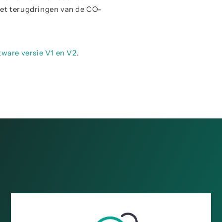
het terugdringen van de CO-
tware versie V1 en V2
.