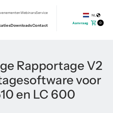
evenementen
Webinars
Service
NL
0
Aanvraag
caties
Downloads
Contact
ge Rapportage V2
tagesoftware voor
10 en LC 600