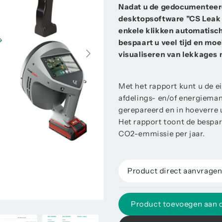
Nadat u de gedocumenteerd
desktopsoftware "CS Leak 
enkele klikken automatisc
bespaart u veel tijd en mo
visualiseren van lekkages
Met het rapport kunt u de 
afdelings- en/of energiemana
gerepareerd en in hoeverre u
Het rapport toont de bespar
CO2-emmissie per jaar.
Product direct aanvrage
Product toevoegen aan 