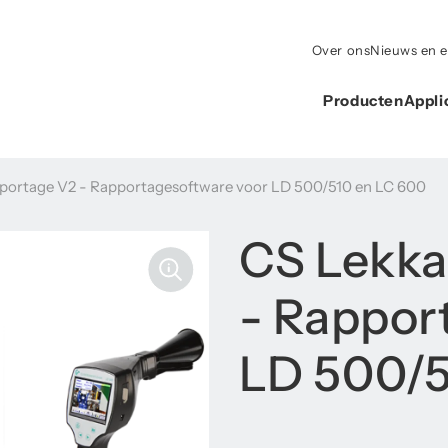
Over ons
Nieuws en 
Producten
Appli
portage V2 - Rapportagesoftware voor LD 500/510 en LC 600
CS Lekka
- Rappor
LD 500/5