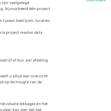
s zijn vastgelegd
g, bijvoorbeeld één project
Deskundig
perslucht
n tussen bedrijven, locaties
ia project master data
rijf of bijv. per afdeling
eft u altijd een overzicht
ijd op de hoogte van de
dividuele lekkages en het
ruiker kan zien dat het