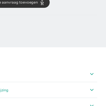
e aanvraag toevoegen
 CS Lekreporter Software V2 / Cloud Oplossing
jzing
ng CS Leak Reporter V2