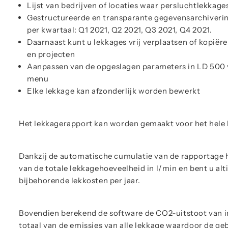
Lijst van bedrijven of locaties waar persluchtlekkage
Gestructureerde en transparante gegevensarchiverin
per kwartaal: Q1 2021, Q2 2021, Q3 2021, Q4 2021.
Daarnaast kunt u lekkages vrij verplaatsen of kopiëre
en projecten
Aanpassen van de opgeslagen parameters in LD 500 v
menu
Elke lekkage kan afzonderlijk worden bewerkt
Het lekkagerapport kan worden gemaakt voor het hele bed
Dankzij de automatische cumulatie van de rapportage he
van de totale lekkagehoeveelheid in l/min en bent u alt
bijbehorende lekkosten per jaar.
Bovendien berekend de software de CO2-uitstoot van in
totaal van de emissies van alle lekkage waardoor de geb