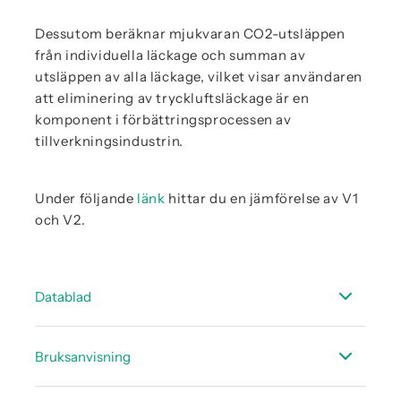
Dessutom beräknar mjukvaran CO2-utsläppen
från individuella läckage och summan av
utsläppen av alla läckage, vilket visar användaren
att eliminering av tryckluftsläckage är en
komponent i förbättringsprocessen av
tillverkningsindustrin.
Under följande
länk
hittar du en jämförelse av V1
och V2.
Datablad
Datablad CS Leakreporter Software V2 /
Bruksanvisning
Molnlösning