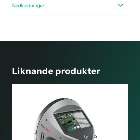
Instruktions manual CS Leak Reporter V2
Nedladdningar
Exempel på rapport enl. ISO 50001
Liknande produkter