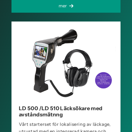
mer
LD 500 /LD 510 Läcksökare med
avståndsmätnng
Vårt starterset för lokalisering av läckage,
utrustad med en integrerad kamera och