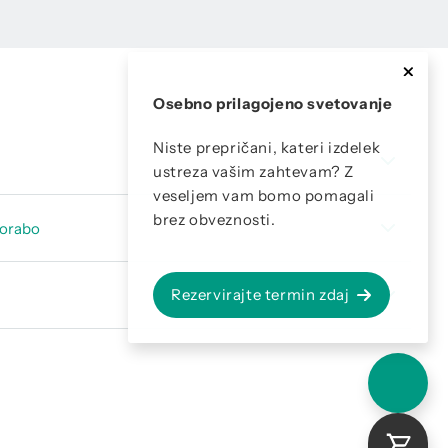
Osebno prilagojeno svetovanje
Niste prepričani, kateri izdelek
ustreza vašim zahtevam? Z
veseljem vam bomo pomagali
podatki Programska oprema CS Leakreporter V2 / Rešitev v
brez obveznosti.
porabo
podatki Varnostni koncept shranjevanja podatkov v oblaku
za uporabo - CS Leak Reporter Cloud Solution
Rezervirajte termin zdaj
ročila v skladu s standardom ISO 50001