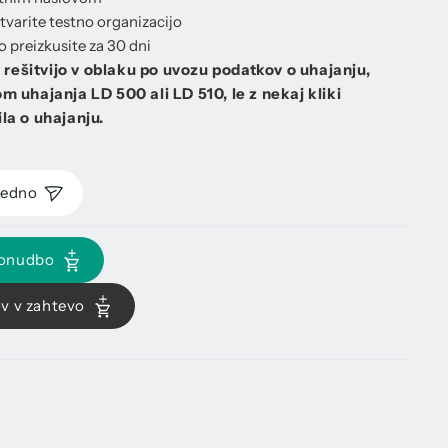
stvarite testno organizacijo
preizkusite za 30 dni
z rešitvijo v oblaku po uvozu podatkov o uhajanju,
 uhajanja LD 500 ali LD 510, le z nekaj kliki
la o uhajanju.
redno
ponudbo
ov v zahtevo