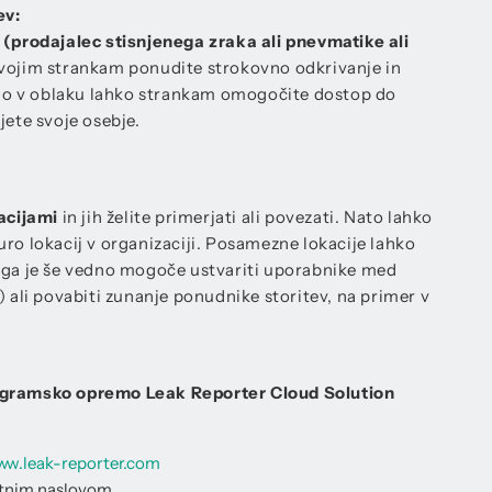
ev:
 (prodajalec stisnjenega zraka ali pnevmatike ali
svojim strankam ponudite strokovno odkrivanje in
vijo v oblaku lahko strankam omogočite dostop do
jete svoje osebje.
acijami
in jih želite primerjati ali povezati. Nato lahko
ro lokacij v organizaciji. Posamezne lokacije lahko
ega je še vedno mogoče ustvariti uporabnike med
) ali povabiti zunanje ponudnike storitev, na primer v
ogramsko opremo Leak Reporter Cloud Solution
ww.leak-reporter.com
oštnim naslovom