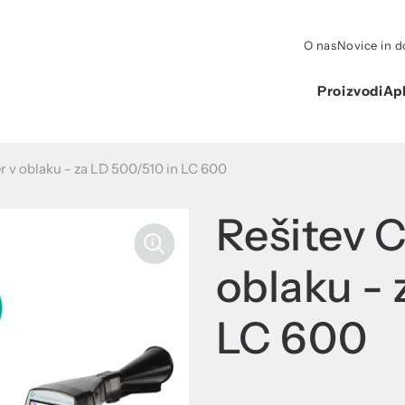
O nas
Novice in 
Proizvodi
Apl
r v oblaku - za LD 500/510 in LC 600
Rešitev C
oblaku - 
LC 600