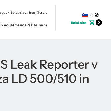
dogodki
Spletni seminarji
Servis
SL
0
Beležnica
ikacije
Prenos
Pišite nam
S Leak Reporter v
za LD 500/510 in