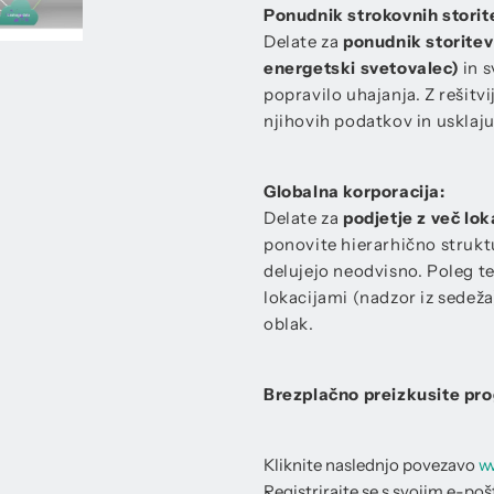
Ponudnik strokovnih storit
Delate za
ponudnik storitev
energetski svetovalec)
in 
popravilo uhajanja. Z rešit
njihovih podatkov in usklaju
Globalna korporacija:
Delate za
podjetje z več lok
ponovite hierarhično struktu
delujejo neodvisno. Poleg t
lokacijami (nadzor iz sedeža
oblak.
Brezplačno preizkusite pr
Kliknite naslednjo povezavo
w
Registrirajte se s svojim e-p