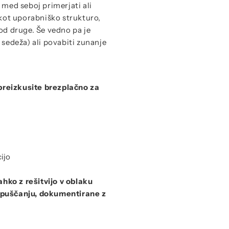
e med seboj primerjati ali
kot uporabniško strukturo,
od druge. Še vedno pa je
sedeža) ali povabiti zunanje
reizkusite brezplačno za
cijo
ahko z rešitvijo v oblaku
 o puščanju, dokumentirane z