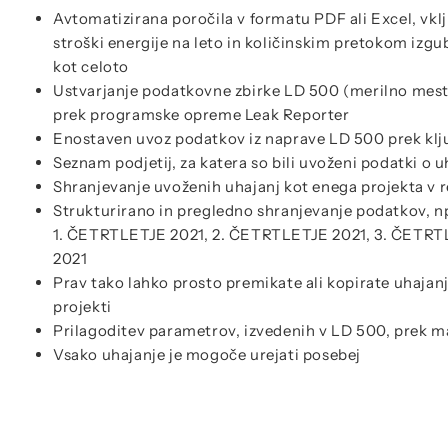
Avtomatizirana poročila v formatu PDF ali Excel, vkl
stroški energije na leto in količinskim pretokom izg
kot celoto
Ustvarjanje podatkovne zbirke LD 500 (merilno mesto
prek programske opreme Leak Reporter
Enostaven uvoz podatkov iz naprave LD 500 prek kl
Seznam podjetij, za katera so bili uvoženi podatki o 
Shranjevanje uvoženih uhajanj kot enega projekta v 
Strukturirano in pregledno shranjevanje podatkov, npr
1. ČETRTLETJE 2021, 2. ČETRTLETJE 2021, 3. ČETRT
2021
Prav tako lahko prosto premikate ali kopirate uhajan
projekti
Prilagoditev parametrov, izvedenih v LD 500, prek m
Vsako uhajanje je mogoče urejati posebej