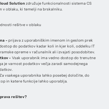
loud Solution
združuje funkcionalnosti sistema CS
v oblaku, ki temelji na brskalniku.
dnosti rešitve v oblaku
bna -
prijava z uporabniškim imenom in geslom prek
dostop do podatkov kadar koli in kjer koli, oddelku IT
gramske opreme v računalnik ali izvajati posodobitev.
tkov -
Vsak uporabnik ima vedno dostop do trenutne
ga je varnost podatkov večja zaradi samodejnega
datkov.
Za vsakega uporabnika lahko posebej določite, do
op in katere funkcije lahko uporablja.
 prava rešitev?