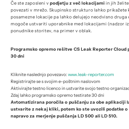
Če ste zaposleni v
podjetju z več lokacijami
in jih želit
povezati v mrežo. Skupinsko strukturo lahko prikažete 
posamezne lokacije pa lahko delujejo neodvisno druga 
mogoče ustvariti uporabnike med lokacijami (nadzor iz 
ponudnike storitev, na primer v oblak.
Programsko opremo rešitve CS Leak Reporter Cloud p
30 dni
Kliknite naslednjo povezavo:
www.leak-reporter.com
Registrirajte se s svojim e-poštnim naslovom
Aktivirajte testno licenco in ustvarite svojo testno organiza
Zdaj lahko programsko opremo testirate 30 dni
Avtomatizirana poročila o puščanju za obe aplikaciji l
ustvarite z nekaj kliki, potem ko ste uvozili podatke
napravo za merjenje puščanja LD 500 ali LD 510.