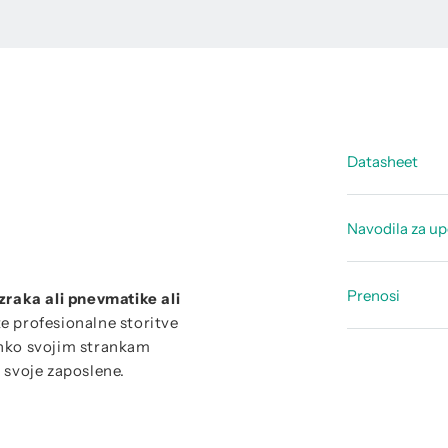
Datasheet
Tehnični 
Navodila za u
oblaku
Tehnični 
Navodila 
Prenosi
zraka ali pnevmatike ali
e profesionalne storitve
Vzorec po
lahko svojim strankam
 svoje zaposlene.