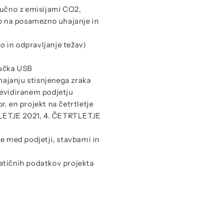
jučno z emisijami CO2,
ub na posamezno uhajanje in
 in odpravljanje težav)
jučka USB
uhajanju stisnjenega zraka
revidiranem podjetju
. en projekt na četrtletje
LETJE 2021, 4. ČETRTLETJE
je med podjetji, stavbami in
atičnih podatkov projekta