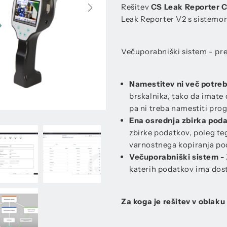
Rešitev
CS Leak Reporter C
Leak Reporter V2 s sistemom 
Večuporabniški sistem - pre
Namestitev ni več potre
brskalnika, tako da imate 
pa ni treba namestiti pro
Ena osrednja zbirka poda
zbirke podatkov, poleg te
varnostnega kopiranja po
Večuporabniški sistem -
katerih podatkov ima dost
Za koga je rešitev v oblaku