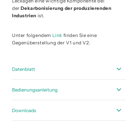
Leckagen eine wichtige Komponente bei
der
Dekarbonisierung der produzierenden
Industrien
ist.
Unter folgendem
Link
finden Sie eine
Gegenüberstellung der V1 und V2.
Datenblatt
Technisches Datenblatt CS Leakreporter
Bedienungsanleitung
Software V2 / Cloud Solution
CS Leak Reporter V2
Downloads
Beispielbericht nach ISO 50001