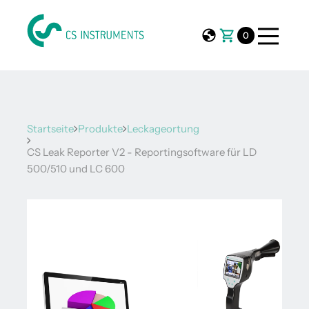
0
Startseite
Produkte
Leckageortung
CS Leak Reporter V2 - Reportingsoftware für LD
500/510 und LC 600