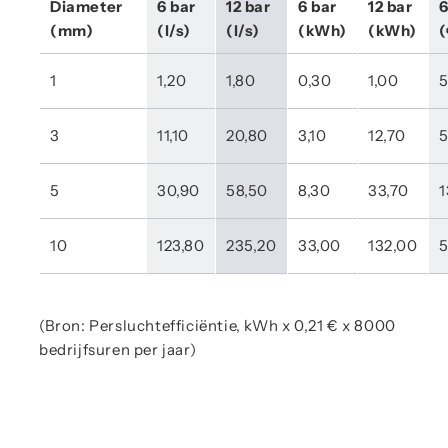
Diameter 
6 bar 
12 bar 
6 bar 
12 bar 
6
(mm)
(l/s)
(l/s)
(kWh)
(kWh)
(
1
1,20
1,80
0,30
1,00
5
3
11,10
20,80
3,10
12,70
5
5
30,90
58,50
8,30
33,70
1
10
123,80
235,20
33,00
132,00
5
(Bron: Persluchtefficiëntie, kWh x 0,21 € x 8000
bedrijfsuren per jaar)