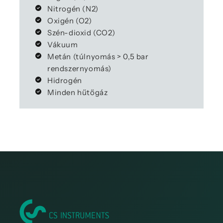
Nitrogén (N2)
Oxigén (O2)
Szén-dioxid (CO2)
Vákuum
Metán (túlnyomás > 0,5 bar
rendszernyomás)
Hidrogén
Minden hűtőgáz