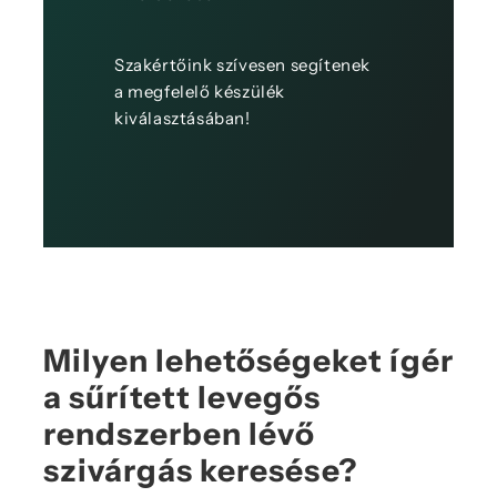
Szakértőink szívesen segítenek
a megfelelő készülék
kiválasztásában!
Milyen lehetőségeket ígér
a sűrített levegős
rendszerben lévő
szivárgás keresése?