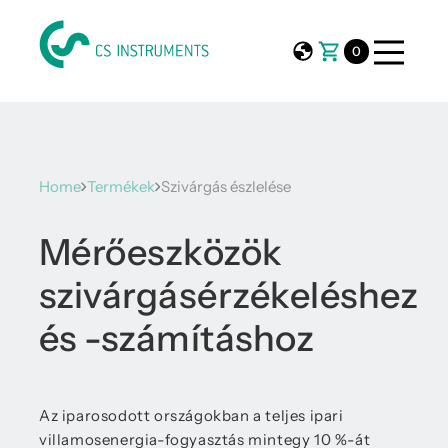
0
Home
Termékek
Szivárgás észlelése
Mérőeszközök
szivárgásérzékeléshez
és -számításhoz
Az iparosodott országokban a teljes ipari
villamosenergia-fogyasztás mintegy 10 %-át