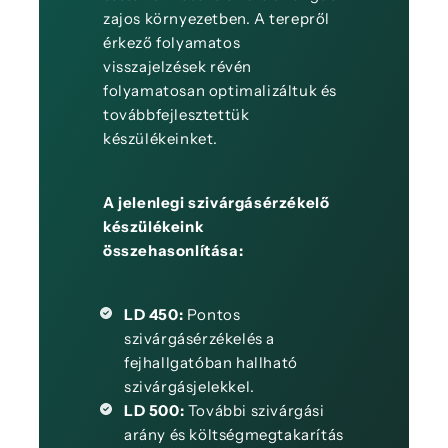
zajos környezetben. A terepről
érkező folyamatos
visszajelzések révén
folyamatosan optimalizáltuk és
továbbfejlesztettük
készülékeinket.
A jelenlegi szivárgásérzékelő
készülékeink
összehasonlítása:
LD 450:
Pontos
szivárgásérzékelés a
fejhallgatóban hallható
szivárgásjelekkel.
LD 500:
További szivárgási
arány és költségmegtakarítás