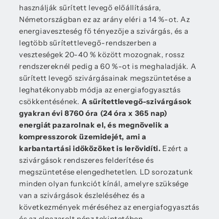
használják sűrített levegő előállítására,
Németországban ez az arány eléri a 14 %-ot. Az
energiaveszteség fő tényezője a szivárgás, és a
legtöbb sűrítettlevegő-rendszerben a
veszteségek 20-40 % között mozognak, rossz
rendszereknél pedig a 60 %-ot is meghaladják. A
sűrített levegő szivárgásainak megszüntetése a
leghatékonyabb módja az energiafogyasztás
csökkentésének.
A sűrítettlevegő-szivárgások
gyakran évi 8760 óra (24 óra x 365 nap)
energiát pazarolnak el, és megnövelik a
kompresszorok üzemidejét, ami a
karbantartási időközöket is lerövidíti.
Ezért a
szivárgások rendszeres felderítése és
megszüntetése elengedhetetlen. LD sorozatunk
minden olyan funkciót kínál, amelyre szüksége
van a szivárgások észleléséhez és a
következmények méréséhez az energiafogyasztás
és az elpazarolt pénz tekintetében.