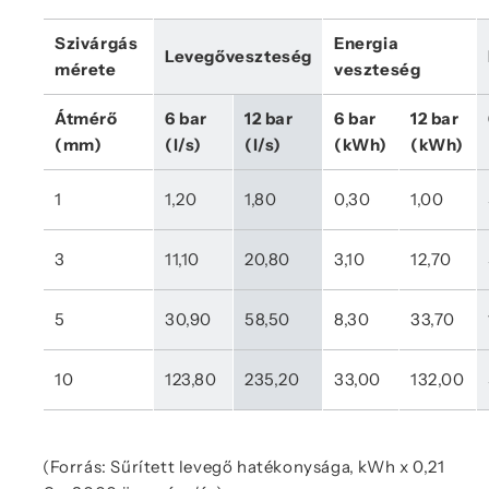
Szivárgás 
Energia 
Levegőveszteség
mérete
veszteség
Átmérő 
6 bar 
12 bar 
6 bar 
12 bar 
(mm)
(l/s)
(l/s)
(kWh)
(kWh)
1
1,20
1,80
0,30
1,00
3
11,10
20,80
3,10
12,70
5
30,90
58,50
8,30
33,70
10
123,80
235,20
33,00
132,00
(Forrás: Sűrített levegő hatékonysága, kWh x 0,21