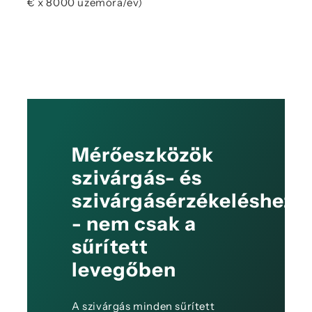
€ x 8000 üzemóra/év)
Mérőeszközök
szivárgás- és
szivárgásérzékeléshez
- nem csak a
sűrített
levegőben
A szivárgás minden sűrített