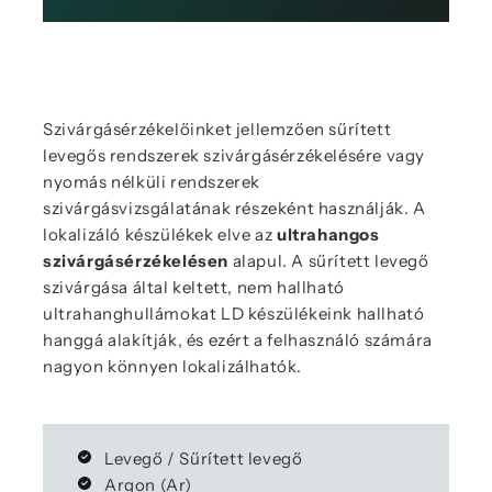
Szivárgásérzékelőinket jellemzően sűrített
levegős rendszerek szivárgásérzékelésére vagy
nyomás nélküli rendszerek
szivárgásvizsgálatának részeként használják. A
lokalizáló készülékek elve az
ultrahangos
szivárgásérzékelésen
alapul. A sűrített levegő
szivárgása által keltett, nem hallható
ultrahanghullámokat LD készülékeink hallható
hanggá alakítják, és ezért a felhasználó számára
nagyon könnyen lokalizálhatók.
Levegő / Sűrített levegő
Argon (Ar)