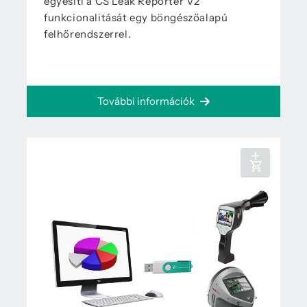
egyesíti a CS Leak Reporter V2
funkcionalitását egy böngészőalapú
felhőrendszerrel.
További információk