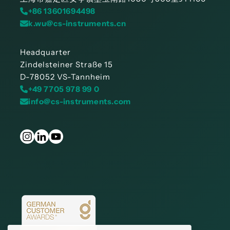
+86 13601694498
k.wu@cs-instruments.cn
Headquarter
Zindelsteiner Straße 15
D-78052 VS-Tannheim
+49 7705 978 99 0
info@cs-instruments.com