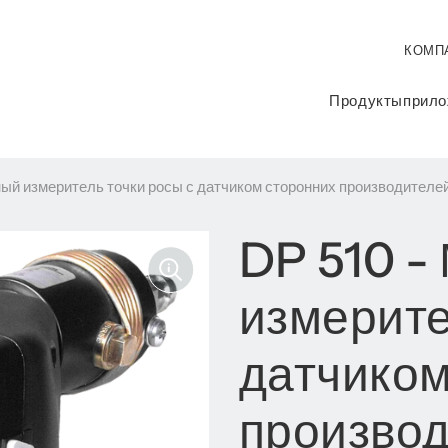
КОМП
Продукты
прило
ый измеритель точки росы с датчиком сторонних производителе
DP 510 -
измерите
датчиком
произво