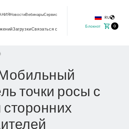
АНИЯ
Новости
Вебинары
Сервис
RU
0
Блокнот
жений
Загрузки
Связаться с
й
 Мобильный
ль точки росы с
 сторонних
дителей