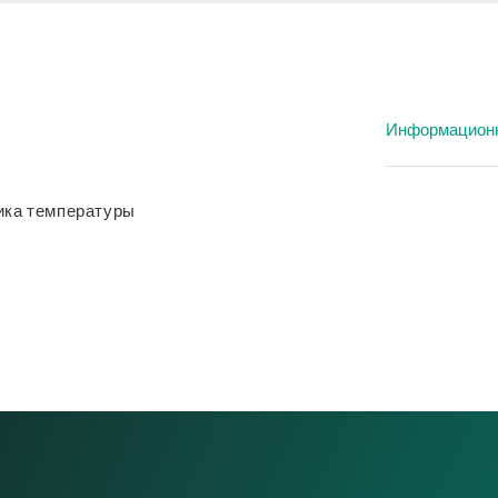
Информацион
Специфик
ика температуры
Специфик
Специфик