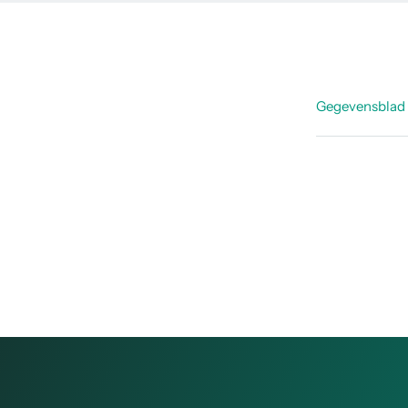
Gegevensblad
Datasheet
Datasheet
Datasheet