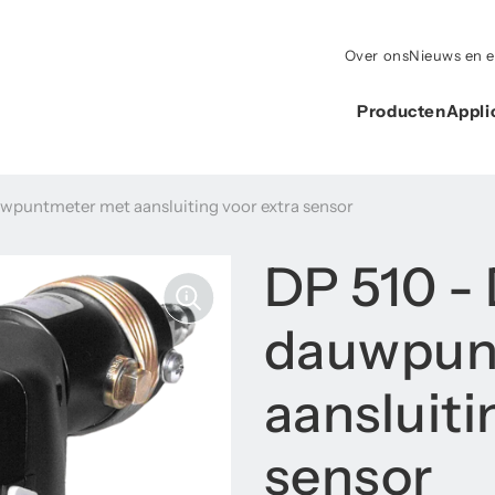
Over ons
Nieuws en 
Producten
Appli
wpuntmeter met aansluiting voor extra sensor
DP 510 -
dauwpun
aansluiti
sensor