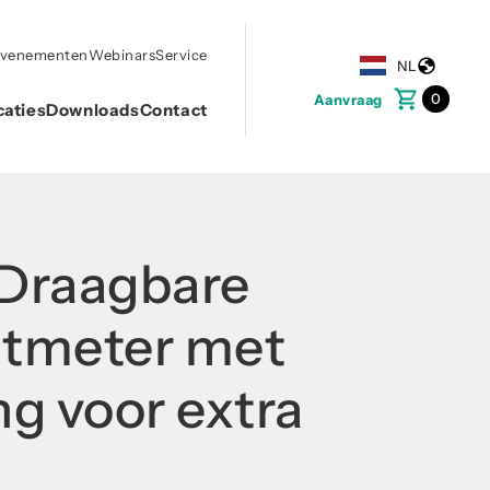
evenementen
Webinars
Service
NL
0
Aanvraag
caties
Downloads
Contact
 Draagbare
tmeter met
ng voor extra