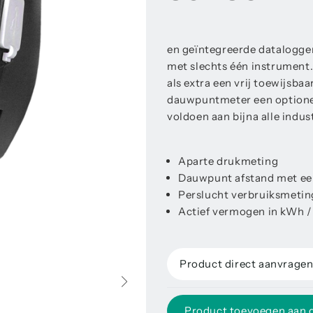
en geïntegreerde datalogger
met slechts één instrument.
als extra een vrij toewijsba
dauwpuntmeter een optionel
voldoen aan bijna alle indus
Aparte drukmeting
Dauwpunt afstand met ee
Perslucht verbruiksmetin
Actief vermogen in kWh 
Product direct aanvrage
Product toevoegen aan 