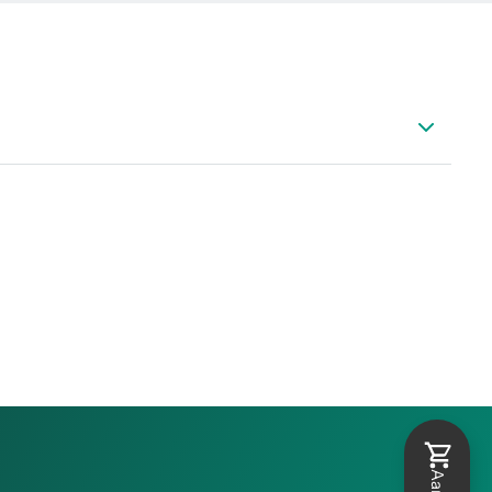
 DP 500 / 510
 - Geschikte sensoren - draagbaar
 accessoires dauwpunt