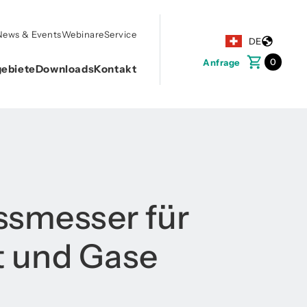
News & Events
Webinare
Service
DE
0
Anfrage
ebiete
Downloads
Kontakt
ssmesser für
t und Gase