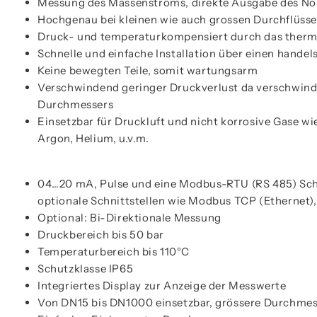
Messung des Massenstroms, direkte Ausgabe des 
Hochgenau bei kleinen wie auch grossen Durchflüss
Druck- und temperaturkompensiert durch das ther
Schnelle und einfache Installation über einen hande
Keine bewegten Teile, somit wartungsarm
Verschwindend geringer Druckverlust da verschwind
Durchmessers
Einsetzbar für Druckluft und nicht korrosive Gase wie
Argon, Helium, u.v.m.
04…20 mA, Pulse und eine Modbus-RTU (RS 485) Schn
optionale Schnittstellen wie Modbus TCP (Ethernet
Optional: Bi-Direktionale Messung
Druckbereich bis 50 bar
Temperaturbereich bis 110°C
Schutzklasse IP65
Integriertes Display zur Anzeige der Messwerte
Von DN15 bis DN1000 einsetzbar, grössere Durchmes