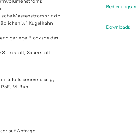
Normvolumenstroms
Technisch
Bedienungsan
en
Technisch
mische Massenstromprinzip
Bedienun
lsüblichen ½" Kugelhahn
Produktüb
Downloads
Bedienung
end geringe Blockade des
CE_Konfo
Bedienung
 Stickstoff, Sauerstoff,
ittstelle serienmässig,
), PoE, M-Bus
ser auf Anfrage