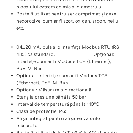
blocajului extrem de mic al diametrului
Poate fi utilizat pentru aer comprimat și gaze
necorozive, cum ar fi azot, oxigen, argon, heliu
etc.
04...20 mA, puls și o interfață Modbus RTU (RS
485) ca standard. Opțional:
Interfețe cum ar fi Modbus TCP (Ethernet),
PoE, M-Bus
Opțional: Interfețe cum ar fi Modbus TCP
(Ethernet), PoE, M-Bus
Opțional: Măsurare bidirecțională
Etanș la presiune până la 50 bar
Interval de temperatură până la 110°C
Clasa de protecție IP65
Afișaj integrat pentru afișarea valorilor
măsurate
Poate fi utilizat de la 1/2" până la 40", diametre