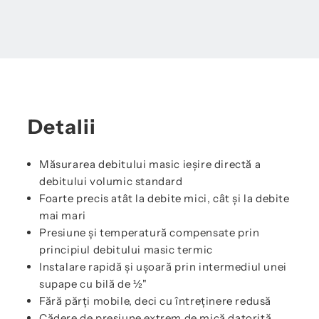
Detalii
Măsurarea debitului masic ieșire directă a
debitului volumic standard
Foarte precis atât la debite mici, cât și la debite
mai mari
Presiune și temperatură compensate prin
principiul debitului masic termic
Instalare rapidă și ușoară prin intermediul unei
supape cu bilă de ½"
Fără părți mobile, deci cu întreținere redusă
Cădere de presiune extrem de mică datorită