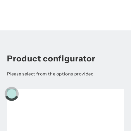
데이터시트액세서리 흐름
VA 500 사용설명서
개요 - VAxx 제품 라인
VA 500 BIDirection 사용설명서
VA 5xx - Modbus RTU Slave 설치 사용설명서
Product configurator
Please select from the options provided