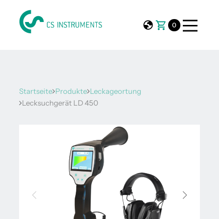
0
Startseite
Produkte
Leckageortung
Lecksuchgerät LD 450