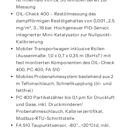
Messung
OIL-Check 400 – Restölmessung des
dampfförmigen Restölgehaltes von 0,001…2,5
mg/m³, 3…16 bar. Hochgenauer PID-Sensor,
integrierter Mini-Katalysator zur Nullpunkt-
Kalibrierung
Mobiler Transportwagen inklusive Rollen
(Aussenmaße: 1,0 x 0,7 x 0,35 m (BxHxT) mit
fest montierten Komponenten des OIL-Check
400, PC 400, FA 510
Mobiles Probenahmesystem bestehend aus 2
m Teflonschlauch, Schnellkupplung (öl- und
fettfrei)
PC 400 Partikelzähler bis 0,1 µm für Druckluft
und Gase, inkl. Druckminderer/
Probenahmeschlauch, Kalbrierzertifikat,
Modbus-RTU-Schnittstelle
FA 510 Taupunktsensor, -80°...+20°Ctd, inkl.