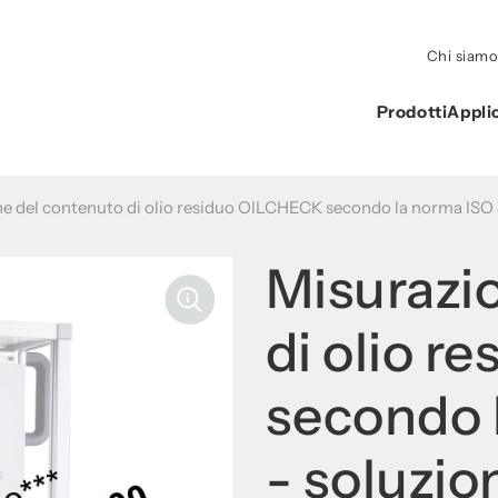
Chi siam
Prodotti
Appli
e del contenuto di olio residuo OILCHECK secondo la norma ISO 
Misurazi
di olio 
secondo 
- soluzio