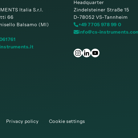
Headquarter
ENTS Italia S.r.l.
Zindelsteiner Straße 15
tti 66
D-78052 VS-Tannheim
nisello Balsamo (MI)
+49 7705 978 99 0
info@cs-instruments.co
061761
instruments.it
Privacy policy
Cookie settings