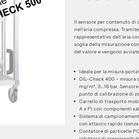
Il sensore per contenuto di 
nell'aria compressa. Tramit
rappresentativo dall’aria c
soglia della misurazione co
del valore e vengono avviate 
Ideale per la misura portat
OIL-Check 400 – misura de
mg/m³, 3…16 bar. Sensore P
punto di calibrazione di z
Carrello di trasporto mobi
A x P) con componenti sa
Sistema di campionamento 
con attacco rapido (senza 
Contatore di particelle PC
riduttore di pressione/tu