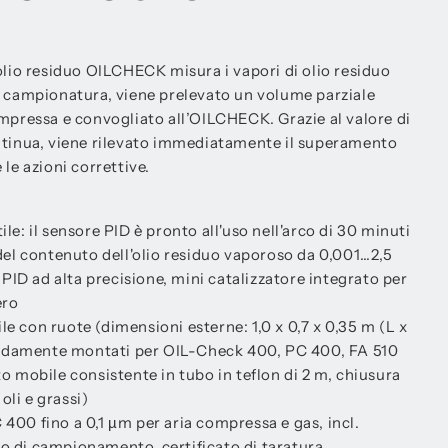
olio residuo OILCHECK misura i vapori di olio residuo
e campionatura, viene prelevato un volume parziale
ompressa e convogliato all’OILCHECK. Grazie al valore di
ntinua, viene rilevato immediatamente il superamento
le azioni correttive.
ile: il sensore PID è pronto all'uso nell'arco di 30 minuti
l contenuto dell'olio residuo vaporoso da 0,001…2,5
ID ad alta precisione, mini catalizzatore integrato per
ero
le con ruote (dimensioni esterne: 1,0 x 0,7 x 0,35 m (L x
ldamente montati per OIL-Check 400, PC 400, FA 510
mobile consistente in tubo in teflon di 2 m, chiusura
oli e grassi)
 400 fino a 0,1 µm per aria compressa e gas, incl.
bo di campionamento, certificato di taratura,