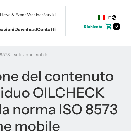
o
News & Eventi
Webinar
Servizi
IT
0
Richieste
cazioni
Download
Contatti
8573 - soluzione mobile
one del contenuto
residuo OILCHECK
la norma ISO 8573
ne mobile