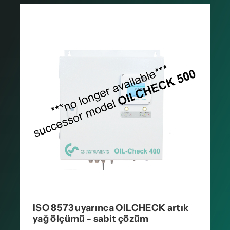
ISO 8573 uyarınca OILCHECK artık
yağ ölçümü - sabit çözüm