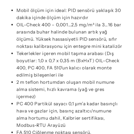
Mobil ölçüm için ideal: PID sensörü yaklaşık 30
dakika içinde ölçüm için hazırdır
OIL-Check 400 – 0,001…2,5 mg/m³ ila 3…16 bar
arasında buhar halinde bulunan artık yağ
ölçümü. Yüksek hassasiyetli PID sensörü, sıfır
noktası kalibrasyonu için entegre mini katalizör
Tekerlekler içeren mobil taşıma arabası (Dış
boyutlar: 1,0 x 0,7 x 0,35 m (BxHxT) OIL-Check
400, PC 400, FA 510'un kalıcı olarak monte
edilmiş bileşenleri ile
2 m teflon hortumdan oluşan mobil numune
alma sistemi, hızlı kavrama (yağ ve gres
içermez)
PC 400 Partikül sayacı 0,1 µm’a kadar basınçlı
hava ve gazlar için, basınç azaltıcı/numune
alma hortumu dahil, Kalbrier sertifikası,
Modbus-RTU Arayüzü
FA 510 Çiğlenme noktası sensörü,