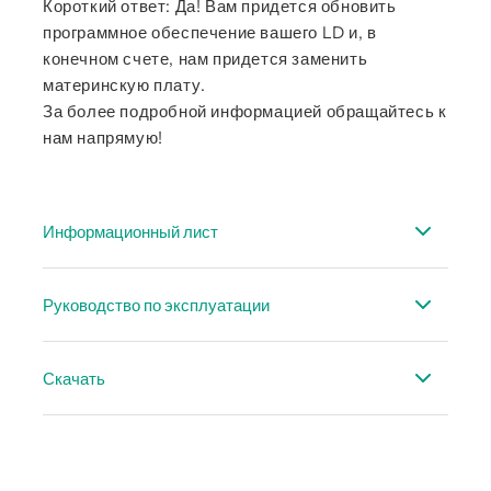
Короткий ответ: Да! Вам придется обновить
программное обеспечение вашего LD и, в
конечном счете, нам придется заменить
материнскую плату.
За более подробной информацией обращайтесь к
нам напрямую!
Информационный лист
Спецификация UltraCam LD 500/510
Руководство по эксплуатации
Руководство по эксплуатации - LD 500/510
Скачать
Инструкция по эксплуатации CS Leak Reporter
V2
Техническая статья на тему измерения утечек в
сжатом воздухе
Руководство по эксплуатации - Облачное