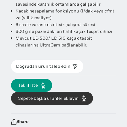
sayesinde karanlık ortamlarda çalışabilir
Kaçak hesapalama fonksiyonu (l/dak veya cfm)
ve (yıllık maliyet)
6 saate varan kesintisiz çalışma süresi
600 g ile pazardaki en hafif kaçak tespit cihazı
Mevcut LD 500/ LD 510 kaçak tespit
cihazlarına UltraCam bağlanabilir.
Doğrudan ürün talep edin
Tekli̇f i̇ste
Sepete başka ürünler ekleyin
Share