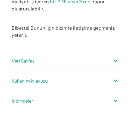
maliyeti..) içeren
bir PDF veya Excel
rapor
oluşturulabilir.
Elbette! Bunun için bizimle iletişime geçmeniz
yeterli.
Veri Sayfası
Teknik veri kağıdı UltraCam LD 500/510
Kullanım kılavuzu
Kullanım kılavuzu LD 500/510
İndirmeler
Kullanım kılavuzu CS Leak Reporter V2
Basınçlı havada kaçak ölçümü konulu teknik
Kullanım kılavuzu CS Leak Reporter Cloud
makale
Solution