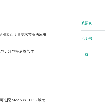
数据表
度和表面质量要求较高的应用
数据表 VA
说明书
数据表 流
VA 550
气、氢气、沼气等易燃气体
概覽 - V
下载
VA 5xx
CE 符合性
VA 550/
歐盟符合性聲
歐盟型式檢驗證
IECEx 
接口，可选配 Modbus TCP（以太