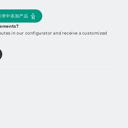
请求中添加产品
irements?
ibutes in our configurator and receive a customized