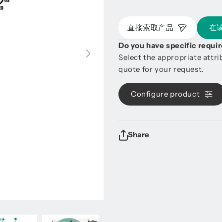
直接索取产品
在
Do you have specific requ
Select the appropriate attr
quote for your request.
Configure product
Share