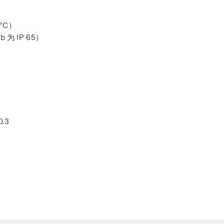
 °C）
Db 为 IP 65）
.3