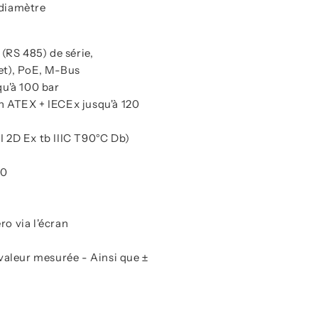
 diamètre
(RS 485) de série,
t), PoE, M-Bus
qu'à 100 bar
on ATEX + IECEx jusqu'à 120
I 2D Ex tb IIIC T90°C Db)
00
ro via l'écran
 valeur mesurée - Ainsi que ±