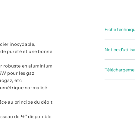
Fiche techniq
cier inoxydable,
Fiche_te
Notice d'utilis
nde pureté et une bonne
Fiche_tec
Notices d’
ier robuste en aluminium
Aperçu du
Téléchargeme
W pour les gaz
Notices d’
iogaz, etc.
Déclarati
Notices d
olumétrique normalisé
Déclarati
âce au principe du débit
Certifica
oisseau de ½'' disponible
Certifica