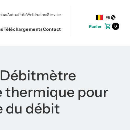
plus
Actualités
Webinaires
Service
FR
0
Panier
ns
Téléchargements
Contact
 Débitmètre
 thermique pour
 du débit