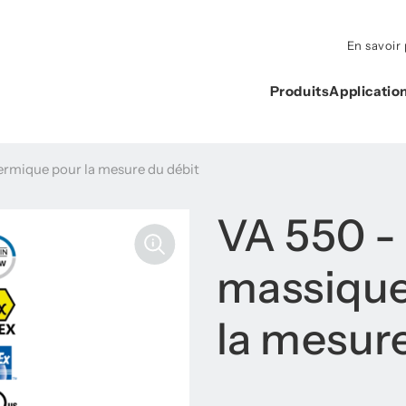
En savoir 
Produits
Applicatio
rmique pour la mesure du débit
VA 550 -
massique
la mesure