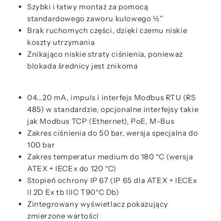
Szybki i łatwy montaż za pomocą
standardowego zaworu kulowego ½''
Brak ruchomych części, dzięki czemu niskie
koszty utrzymania
Znikająco niskie straty ciśnienia, ponieważ
blokada średnicy jest znikoma
04...20 mA, impuls i interfejs Modbus RTU (RS
485) w standardzie, opcjonalne interfejsy takie
jak Modbus TCP (Ethernet), PoE, M-Bus
Zakres ciśnienia do 50 bar, wersja specjalna do
100 bar
Zakres temperatur medium do 180 °C (wersja
ATEX + IECEx do 120 °C)
Stopień ochrony IP 67 (IP 65 dla ATEX + IECEx
II 2D Ex tb IIIC T90°C Db)
Zintegrowany wyświetlacz pokazujący
zmierzone wartości