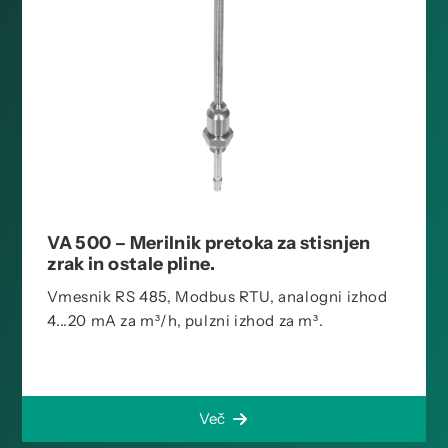
VA 500 – Merilnik pretoka za stisnjen
zrak in ostale pline.
Vmesnik RS 485, Modbus RTU, analogni izhod
4...20 mA za m³/h, pulzni izhod za m³.
Več