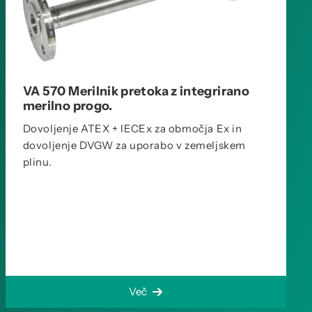
VA 570 Merilnik pretoka z integrirano
merilno progo.
Dovoljenje ATEX + IECEx za območja Ex in
dovoljenje DVGW za uporabo v zemeljskem
plinu.
Več