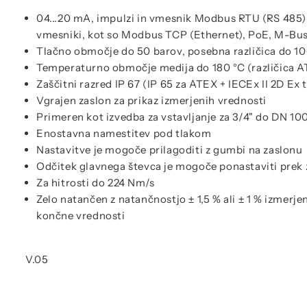
04...20 mA, impulzi in vmesnik Modbus RTU (RS 485) 
vmesniki, kot so Modbus TCP (Ethernet), PoE, M-Bu
Tlačno območje do 50 barov, posebna različica do 1
Temperaturno območje medija do 180 °C (različica A
Zaščitni razred IP 67 (IP 65 za ATEX + IECEx II 2D Ex 
Vgrajen zaslon za prikaz izmerjenih vrednosti
Primeren kot izvedba za vstavljanje za 3/4" do DN 10
Enostavna namestitev pod tlakom
Nastavitve je mogoče prilagoditi z gumbi na zaslonu
Odčitek glavnega števca je mogoče ponastaviti prek 
Za hitrosti do 224 Nm/s
Zelo natančen z natančnostjo ± 1,5 % ali ± 1 % izmerjen
končne vrednosti
V.05