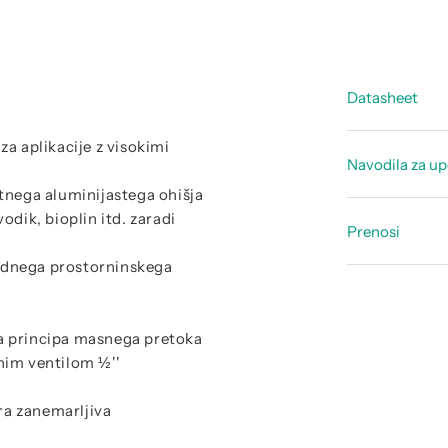
Datasheet
 za aplikacije z visokimi
Tehnični 
Navodila za u
Tehnični 
tnega aluminijastega ohišja
Navodila 
vodik, bioplin itd. zaradi
Pregled - 
Prenosi
Navodila 
rdnega prostorninskega
Izjava o 
Navodila
Izjava EU
a principa masnega pretoka
Certifika
nim ventilom ½''
Certifikat
era zanemarljiva