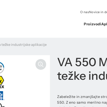
O nas
Novice in 
Proizvodi
Apl
težke industrijske aplikacije
VA 550 Me
težke ind
Zabeležite in zmanjšajte str
550. Z eno samo merilno nap