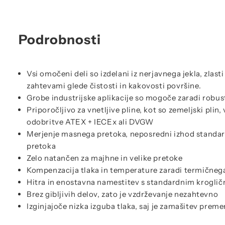
Podrobnosti
Vsi omočeni deli so izdelani iz nerjavnega jekla, zlasti
zahtevami glede čistosti in kakovosti površine.
Grobe industrijske aplikacije so mogoče zaradi robus
Priporočljivo za vnetljive pline, kot so zemeljski plin, 
odobritve ATEX + IECEx ali DVGW
Merjenje masnega pretoka, neposredni izhod standa
pretoka
Zelo natančen za majhne in velike pretoke
Kompenzacija tlaka in temperature zaradi termičneg
Hitra in enostavna namestitev s standardnim kroglič
Brez gibljivih delov, zato je vzdrževanje nezahtevno
Izginjajoče nizka izguba tlaka, saj je zamašitev prem