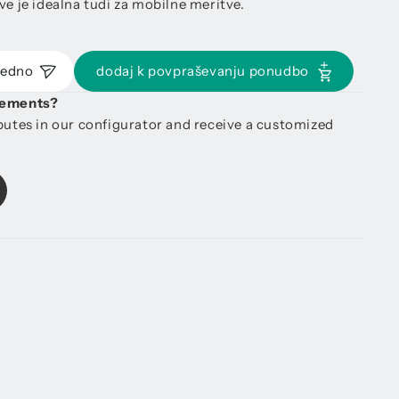
ve je idealna tudi za mobilne meritve.
redno
dodaj k povpraševanju ponudbo
irements?
ibutes in our configurator and receive a customized