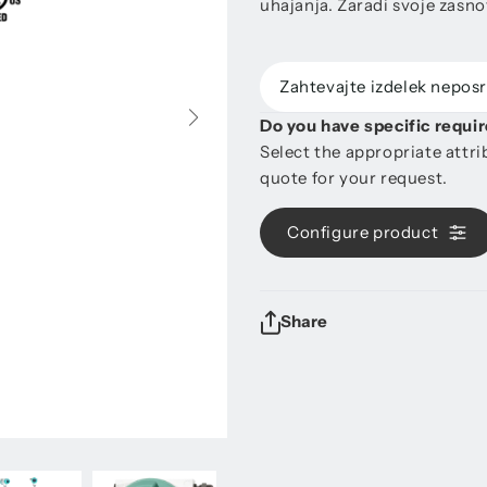
uhajanja. Zaradi svoje zasno
Zahtevajte izdelek nepos
Do you have specific requ
Select the appropriate attr
quote for your request.
Configure product
Share