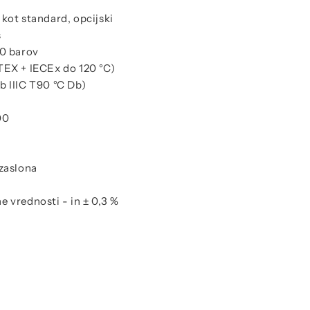
kot standard, opcijski
s
00 barov
TEX + IECEx do 120 °C)
tb IIIC T90 °C Db)
00
zaslona
e vrednosti - in ± 0,3 %