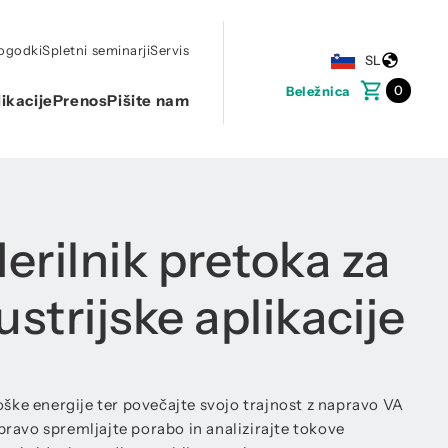
dogodki
Spletni seminarji
Servis
SL
0
Beležnica
ikacije
Prenos
Pišite nam
rilnik pretoka za
ustrijske aplikacije
oške energije ter povečajte svojo trajnost z napravo VA
ravo spremljajte porabo in analizirajte tokove