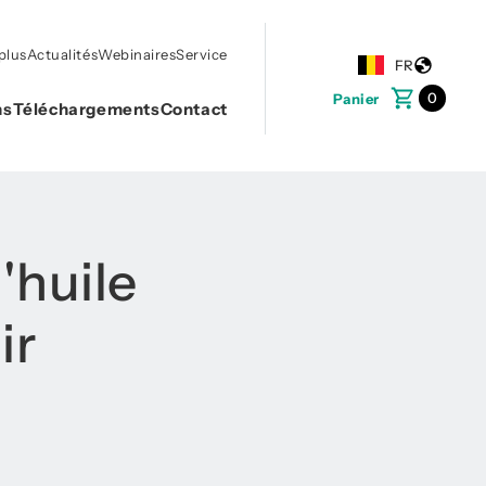
plus
Actualités
Webinaires
Service
FR
0
Panier
ns
Téléchargements
Contact
'huile
ir