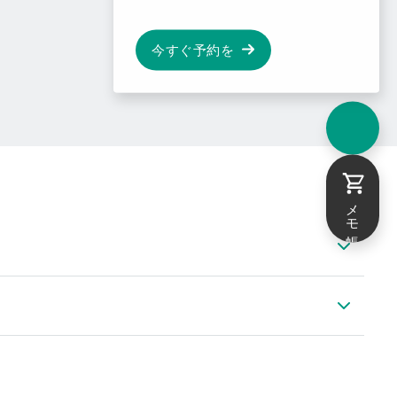
今すぐ予約を
メモ帳
 DS 400
ト適切なセンサー - 固定
DS 400
ート アクセサリー類の流れ
DS 400 - Modbus RTUスレーブのインストール