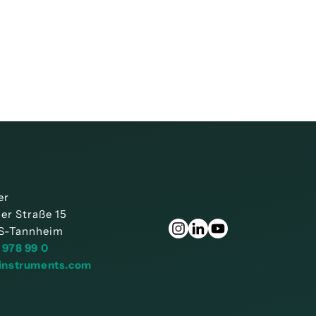
er
ner Straße 15
S-Tannheim
 978 99 0
instruments.com