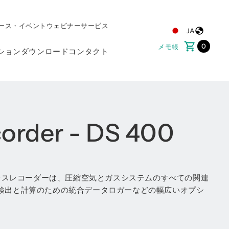
ース・イベント
ウェビナー
サービス
JA
0
メモ帳
ション
ダウンロード
コンタクト
corder - DS 400
ーレスレコーダーは、圧縮空気とガスシステムのすべての関連
検出と計算のための統合データロガーなどの幅広いオプシ