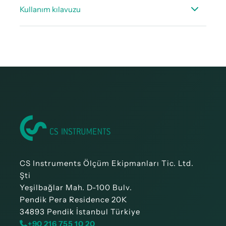
Teknik veri kağıdı DS 400
Kullanım kılavuzu
Teknik veri kağıdı - Uygun sensörler – Sabit
Kullanım kılavuzu DS 400
Teknik veri kağıdı - Akış ölçümü için aksesuarlar
Kullanım kılavuzu DS 400 - Modbus RTU Slave
kurulumu
CS Instruments Ölçüm Ekipmanları Tic. Ltd.
Şti
Yeşilbağlar Mah. D-100 Bulv.
Pendik Pera Residence 20K
34893 Pendik İstanbul Türkiye
+90 216 755 10 20