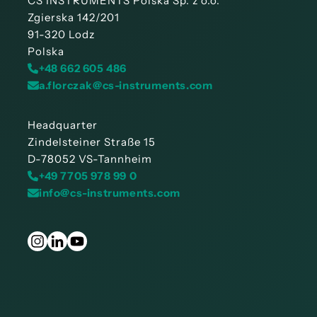
CS INSTRUMENTS Polska Sp. z o.o.
Zgierska 142/201
91-320 Lodz
Polska
+48 662 605 486
a.florczak@cs-instruments.com
Headquarter
Zindelsteiner Straße 15
D-78052 VS-Tannheim
+49 7705 978 99 0
info@cs-instruments.com